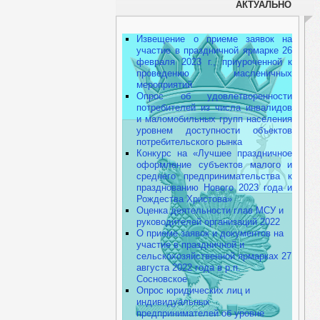
АКТУАЛЬНО
Извещение о приеме заявок на
участие в праздничной ярмарке 26
февраля 2023 г., приуроченной к
проведению масленичных
мероприятий
Опрос об удовлетворенности
потребителей из числа инвалидов
и маломобильных групп населения
уровнем доступности объектов
потребительского рынка
Конкурс на «Лучшее праздничное
оформление субъектов малого и
среднего предпринимательства к
празднованию Нового 2023 года и
Рождества Христова»
Оценка деятельности глав МСУ и
руководителей организаций 2022
О приеме заявок и документов на
участие в праздничной и
сельскохозяйственной ярмарках 27
августа 2022 года в р.п.
Сосновское
Опрос юридических лиц и
индивидуальных
предпринимателей об уровне