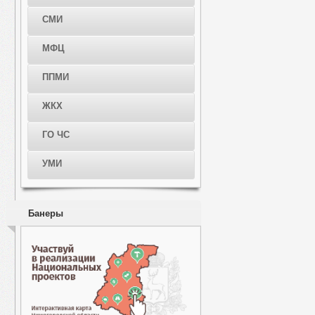
СМИ
МФЦ
ППМИ
ЖКХ
ГО ЧС
УМИ
Банеры