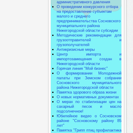
административного давления
О проведении конкурсного отбора
на предоставление субъектам
малого и среднего
предпринимательства Сосновского
муниципального района
Нижегородской области субсидии
Методические рекомендации для
грузоотправителей и
грузополучателей
Антикризисные меры
Центр импорта и
импортозамещения создан в
Нижегородской области
Горячая линия "Мой бизнес"
О формировании Молодежной
палаты при Земском собрании
Сосновского муниципального
района Нижегородской области
Памятка здорового образа жизни
О новых нормативных документах
О мерах по стабилизации цен на
сахарный песок и масло
подсолнечное!
Юбилейное видео о Сосновском
районе "Сосновскому району 85
лет"
Памятка "Грипп птиц профилактика