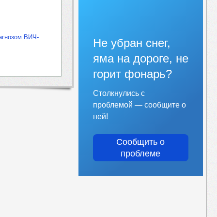
агнозом ВИЧ-
Не убран снег,
яма на дороге, не
горит фонарь?
Столкнулись с
проблемой — сообщите о
ней!
Сообщить о
проблеме