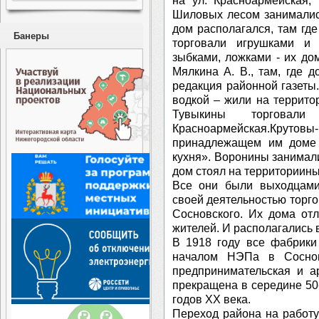
на ул. Красноармейская,
Шиловых лесом занималис
дом располагался, там гд
Банеры
торговали игрушками и 
зыбками, ложками - их до
Мялкина А. В., там, где 
редакция районной газеты
водкой – жили на террито
Тувыкины торгов
Красноармейская.Круто
принадлежащем им доме 
кухня». Воронины занимали
дом стоял на территориин
Все они были выходцами
своей деятельностью торг
Сосновского. Их дома от
жителей. И располагались 
В 1918 году все фабрики
началом НЭПа в Соснов
предпринимательская и а
прекращена в середине 50-
годов XX века.
Переход района на работу