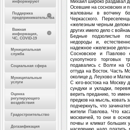
Михаил широко раздавал д
информируют
Осевшие на сосновских и 
жалованы в вотчину бо
Поддержка
предпринимательства
Черкасского. Переселе
«железным черным делом»,
Важная
других имело дело с война
информация,
Бедные подзолистые п
ЧС, COVID-19
недороды и, естественн
надежное «железное дело»
Муниципальная
Сосновское и Павлово 
служба
сухопутного торговых т
подавались с Волги на О
Социальная сфера
оттуда на Восток. Часть М
околице д. Леухово и Матю
Муниципальные
услуги
С юго-востока на Москву 
сундуки и укладки, пере
верить преданию, то име
Оценка
регулирующего
предков на мысль, ковать 
воздействия
подчеркнуть, что зачинат
жители Павлова. Что кас
Градостроительство
москвичей, то они в осн
почвы и климат больших у
Догазификация
населению надо платить 