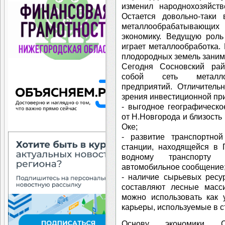
изменил народнохозяйст
Остается довольно-таки 
металлообрабатывающи
экономику. Ведущую роль
играет металлообработка. 
плодородных земель заним
Сегодня Сосновский ра
собой сеть металло
предприятий. Отличитель
зрения инвестиционной при
- выгодное географическ
от Н.Новгорода и близость
Оке;
- развитие транспортной
станции, находящейся в П
водному транспорту (
автомобильное сообщение
- наличие сырьевых ресу
составляют лесные масс
можно использовать как 
карьеры, используемые в с
Основу экономики С