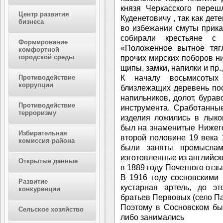
князя Черкасского переш
Центр развития
Куденетовичу , так как де
бизнеса
во избежании смуты приказ
собирали крестьяне с
Формирование
«Положенное вытное тяг
комфортной
городской среды
прочих мирских поборов ни
щипы, замки, напилки и пр.,
К началу восьмисотых
Противодействие
коррупции
близлежащих деревень по
напильников, долот, бурав
Противодействие
инструмента. Сработанны
терроризму
изделия ложились в лыко
был на знаменитые Нижег
Избирательная
второй половине 19 века 
комиссия района
были заняты промыслами
изготовленные из английск
Открытые данные
в 1889 году Почетного отз
В 1916 году сосновскими
Развитие
кустарная артель, до эт
конкуренции
братьев Первовых (село Па
Поэтому в Сосновском бы
Сельское хозяйство
либо занимались