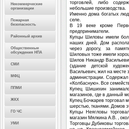
торговлей, либо содер
Некоммерческие
небольшие производства.
организации
Именно дома богатых люд
селе.
Пожарная
безопасность
В 19 веке кроме Перв
предприниматели.
Районный архив
Купцы Шиловы имели боль
наших дней. Дом распола
Общественные
через дорогу, за памя
обсуждения НПА
Шиловых тоже имели хорош
Шилов Никандр Васильеви
СМИ
(здание детской худож
Васильевич, жил на месте 
МФЦ
администрации. Содержал
«Колбасную». Все семейст
ППМИ
Купец Шишихин занималс
магазинов, где в данный м
ЖКХ
Купец Бочкарев торговал м
шерстью, тканями. Домов э
ГО ЧС
Купцы Неягловы торгова
магазин Мялкина А.В. , око
Торговцы Дубиковы торгов
УМИ