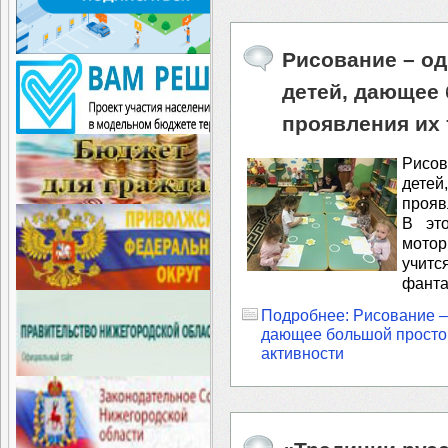
Рисование – о
детей, дающее
проявления их 
Рисо
дете
прояв
⁣‍В э
мотор
учит
фанта
Подробнее: Рисование –
дающее большой простор
активности