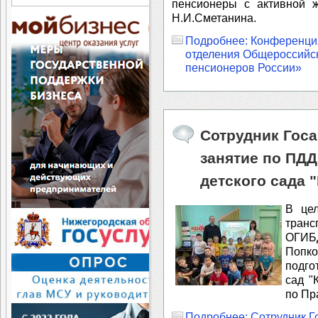
пенсионеры с активной ж
Н.И.Сметанина.
Подробнее: Конференци
отделения Общероссийс
пенсионеров России»
Сотрудник Гос
занятие по ПДД
детского сада 
В цел
транс
ОГИБД
Поп
подго
сад "
по Пр
Подробнее: Сотрудник Г