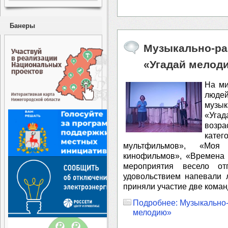
Банеры
Музыкально-ра
«Угадай мелод
На ми
люде
музы
«Угад
возра
кат
мультфильмов», «Моя
кинофильмов», «Времена 
мероприятия весело о
удовольствием напевали 
приняли участие две кома
Подробнее: Музыкально-
мелодию»