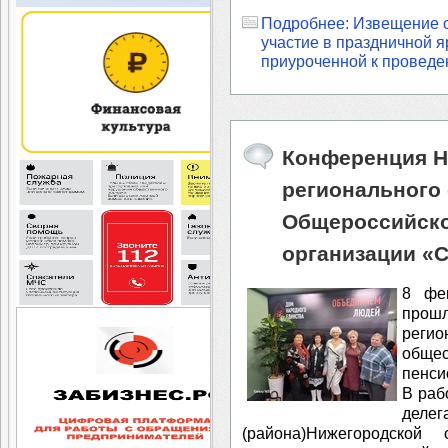
Подробнее: Извещение о
участие в праздничной я
приуроченной к провед
Конференция Н
регионального
Общероссийско
организации «
8 фе
прош
регио
обще
пенси
⁣В ра
дел
(района)Нижегородской