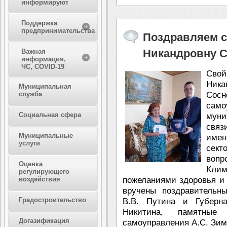
информируют
Поддержка
предпринимательства
Поздравляем с
Никандровну С
Важная
информация,
ЧС, COVID-19
Свой
Ника
Муниципальная
служба
Сосн
сам
Социальная сфера
муни
связ
Муниципальные
име
услуги
сек
воп
Оценка
Кли
регулирующего
воздействия
пожеланиями здоровья и
вручены поздравительн
Градостроительство
В.В. Путина и Губерна
Никитина, памятные
Догазификация
самоуправления А.С. Зим