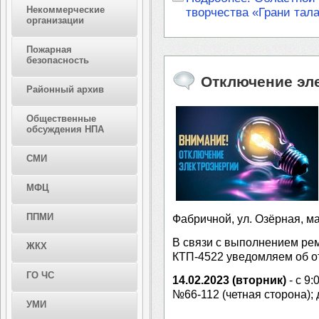
Некоммерческие
творчества «Грани тал
организации
Пожарная
безопасность
Отключение эл
Районный архив
Общественные
обсуждения НПА
СМИ
МФЦ
ППМИ
Фабричной, ул. Озёрная, ма
В связи с выполнением ре
ЖКХ
КТП-4522 уведомляем об о
ГО ЧС
14.02.2023 (вторник)
- с 9:
№66-112 (четная сторона); 
УМИ