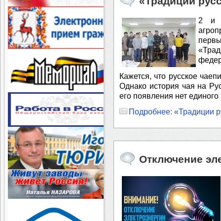
«Традиции русс
2 и 
агро
перв
«Трад
федер
Кажется, что русское чаеп
Однако история чая на Ру
его появления нет единого
Подробнее: «Традиции р
Отключение эл