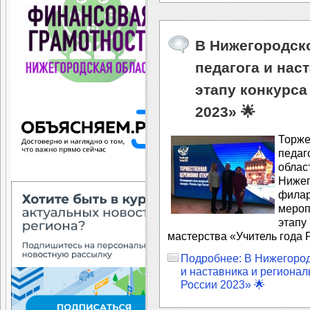
В Нижегородско
педагога и нас
этапу конкурса
2023» 🌟
Торже
педаг
обла
Ниж
филар
мероп
этап
мастерства «Учитель года 
Подробнее: В Нижегородс
и наставника и регионал
России 2023» 🌟