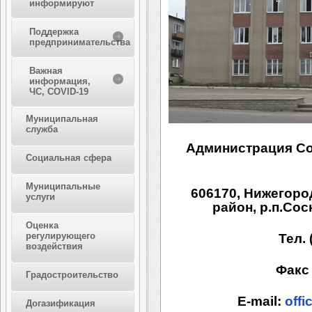
информируют
Поддержка
предпринимательства
Важная
информация,
ЧС, COVID-19
Муниципальная
служба
Администрация Со
Социальная сфера
Муниципальные
606170, Нижегоро
услуги
район, р.п.Сос
Оценка
регулирующего
Тел. 
воздействия
Факс 
Градостроительство
E-mail:
offi
Догазификация