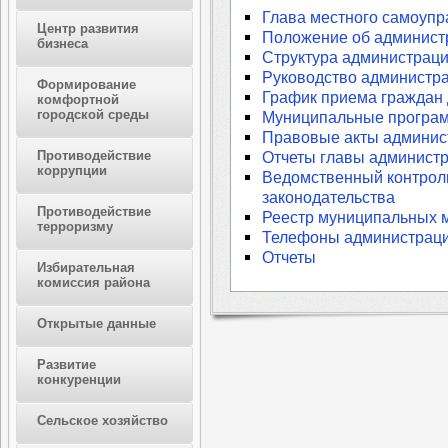
Глава местного самоуп
Центр развития
Положение об админист
бизнеса
Структура администрац
Руководство администр
Формирование
График приема граждан
комфортной
городской среды
Муниципальные програ
Правовые акты админис
Противодействие
Отчеты главы админист
коррупции
Ведомственный контроль
законодательства
Противодействие
Реестр муниципальных 
терроризму
Телефоны администрац
Отчеты
Избирательная
комиссия района
Открытые данные
Развитие
конкуренции
Сельское хозяйство