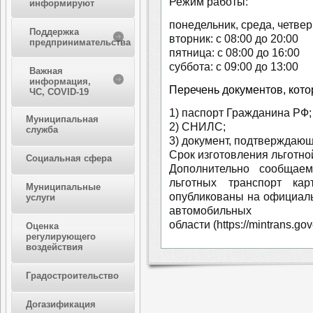
Режим работы:
информируют
понедельник, среда, четверг
Поддержка
вторник: с 08:00 до 20:00
предпринимательства
пятница: с 08:00 до 16:00
суббота: с 09:00 до 13:00
Важная
информация,
Перечень документов, кото
ЧС, COVID-19
1) паспорт Гражданина РФ;
Муниципальная
2) СНИЛС;
служба
3) документ, подтверждающ
Срок изготовления льготно
Социальная сфера
Дополнительно сообщае
льготных транспорт к
Муниципальные
опубликованы на официаль
услуги
автомобильных
области (https://mintrans.go
Оценка
регулирующего
воздействия
Градостроительство
Догазификация