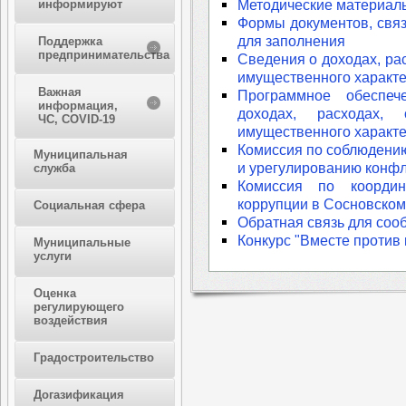
Методические материал
информируют
Формы документов, связ
для заполнения
Поддержка
предпринимательства
Сведения о доходах, ра
имущественного характ
Важная
Программное обеспеч
информация,
доходах, расходах,
ЧС, COVID-19
имущественного характ
Комиссия по соблюдени
Муниципальная
и урегулированию конфл
служба
Комиссия по координ
коррупции в Сосновско
Социальная сфера
Обратная связь для соо
Конкурс "Вместе против 
Муниципальные
услуги
Оценка
регулирующего
воздействия
Градостроительство
Догазификация