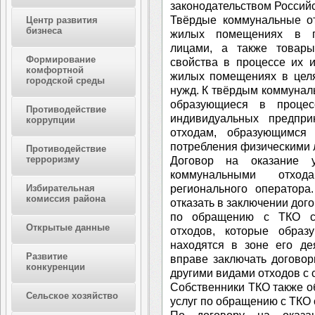
законодательством Россий
Твёрдые коммунальные от
Центр развития
бизнеса
жилых помещениях в пр
лицами, а также товары
Формирование
свойства в процессе их 
комфортной
жилых помещениях в целя
городской среды
нужд. К твёрдым коммунал
образующиеся в процес
Противодействие
индивидуальных предпр
коррупции
отходам, образующимся
потребления физическими 
Противодействие
терроризму
Договор на оказание 
коммунальными отхо
регионального оператора
Избирательная
комиссия района
отказать в заключении дого
по обращению с ТКО со
Открытые данные
отходов, которые образ
находятся в зоне его де
Развитие
вправе заключать догово
конкуренции
другими видами отходов с 
Собственники ТКО также о
Сельское хозяйство
услуг по обращению с ТКО