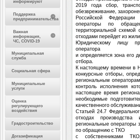
информируют
2019 года сбор, транспо
обезвреживание, захороне
Поддержка
Российской Федерации 
предпринимательства
операторы по обращ
территориальной схемой 
Важная
отходами перейдет из жили
информация,
ЧС, COVID-19
Юридическому лицу при
оператора
Муниципальная
и определяется зона его д
служба
отбора.
К настоящему времени в 
Социальная сфера
конкурсные отборы, опре
региональным операторам
Муниципальные
контроль исполнения кот
услуги
настоящее время региона
необходимые подготовите
Оценка
качественного обслуживан
регулирующего
воздействия
Статьей 24.7 Федерально
отходах производства 
Градостроительство
региональные операторы з
по обращению с ТКО
с собственниками ТК
Догазификация