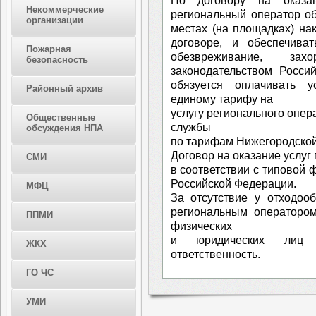
По договору на оказ
Некоммерческие
региональный оператор о
организации
местах (на площадках) на
договоре, и обеспечиват
Пожарная
обезвреживание, за
безопасность
законодательством Росси
обязуется оплачивать у
Районный архив
единому тарифу на
услугу регионального опер
Общественные
службы
обсуждения НПА
по тарифам Нижегородской
Договор на оказание услуг
СМИ
в соответствии с типовой
Российской Федерации.
МФЦ
За отсутствие у отходоо
региональным операторо
ППМИ
физических
и юридических лиц п
ЖКХ
ответственность.
ГО ЧС
УМИ