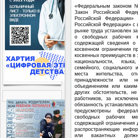
«Федеральным законом 
Закон Российской Феде
Российской Федерации» 
Российской Федерации» с
рынке труда установлен з
о свободных рабочих м
содержащей сведения о
косвенном ограничении п
косвенных преимуществ в з
национальности, языка
семейного, социального 
места жительства, от
принадлежности или н
объединениям или каким
других обстоятельств, н
работников, за исключе
обязанность устанавливат
предусмотрены федера
свободных рабочих ме
содержащей ограничения д
распространяющие инфор
или вакантных должн