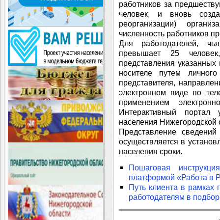
работников за предшеств
человек, и вновь созд
реорганизации) органи
численность работников п
Для работодателей, чь
превышает 25 человек,
представления указанных
носителе путем личного
представителя, направлен
электронном виде по тел
применением электрон
Интерактивный портал 
населения Нижегородской о
Представление сведени
осуществляется в установ
населения сроки.
Пошаговая инструкц
платформой «Работа в 
Путь клиента в рамках 
работодателям в подбор