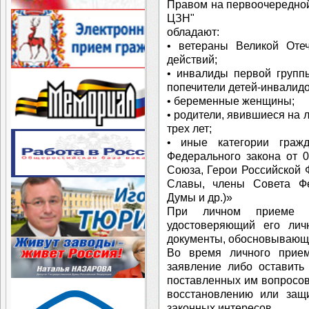
Правом на первоочередно
ЦЗН"
обладают:
• ветераны Великой Оте
действий;
• инвалиды первой групп
попечители детей-инвалидо
• беременные женщины;
• родители, явившиеся на 
трех лет;
• иные категории граж
Федерального закона от 
Союза, Герои Российской
Славы, члены Совета Фе
Думы и др.)»
При личном приеме гр
удостоверяющий его личн
документы, обосновывающ
Во время личного прием
заявление либо оставить
поставленных им вопросов,
восстановлению или защ
законных интересов.