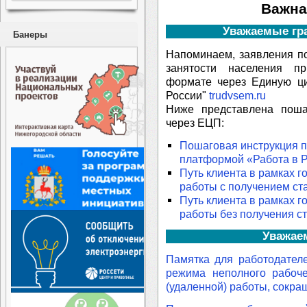
Важна
Уважаемые гра
Банеры
Напоминаем, заявления п
занятости населения 
формате через Единую ц
России"
trudvsem.ru
Ниже представлена поша
через ЕЦП:
Пошаговая инструкция п
платформой «Работа в 
Путь клиента в рамках г
работы c получением ст
Путь клиента в рамках г
работы без получения ст
Уважае
Памятка для работодател
режима неполного рабоче
(удаленной) работы, сокра