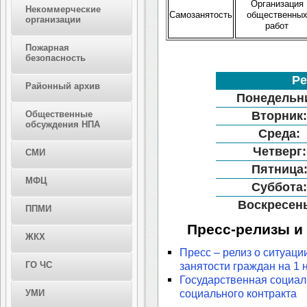
Организация
Некоммерческие
Самозанятость
общественны
организации
работ
Пожарная
безопасность
Р
Районный архив
Понедельн
Общественные
Вторник
обсуждения НПА
Среда:
Четверг:
СМИ
Пятница
МФЦ
Суббота
Воскресен
ППМИ
Пресс-релизы и
ЖКХ
Пресс – релиз о ситуаци
ГО ЧС
занятости граждан на 1 
Государственная социал
социального контракта
УМИ