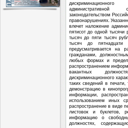
дискриминационного
административной от
законодательством Росси
правонарушениях. Указан
влечет наложение админи
пятисот до одной тысячи 
тысяч до пяти тысяч руб
тысяч до пятнадцати 
предусматривается на р
гражданами, должностны
любых формах и предела
распространением информ
вакантных должност
дискриминационного харак
таких сведений в печати,
демонстрацию в кинопрог
информации, распростра
использованием иных ср
распространение в виде пе
листовок и буклетов, 
информацию о свободны
должностях, содержащу