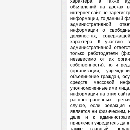
характера, а также ау
объявлений на досках в
интернет-сайт не зарегист
информации, то данный фа
административной отве
информации о свободны
должностях, содержаще
характера. К участию 
административной ответс
только работодатели (фи
независимо от их орга
собственности), но и ре
(организации, учрежде
объединение граждан, ос
средств массовой инф
уполномоченные ими лица,
информации на этих сайта
распространенных трет
случае, если редакция
является ни физическим, 
деле и к администрати
привлечен учредитель дан
также главный редак