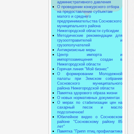
административного давления
О проведении конкурсного отбора
на предоставление субъектам
малого и среднего
предпринимательства Сосновского
муниципального района
Нижегородской области субсидии
Методические рекомендации для
грузоотправителей и
грузополучателей
Антикризисные меры
Центр импорта и
импортозамещения создан в
Нижегородской области
Горячая линия "Мой бизнес"
О формировании Молодежной
палаты при Земском собрании
Сосновского муниципального
района Нижегородской области
Памятка здорового образа жизни
О новых нормативных документах
О мерах по стабилизации цен на
сахарный песок и масло
подсолнечное!
Юбилейное видео о Сосновском
районе "Сосновскому району 85
лет"
Памятка "Грипп птиц профилактика