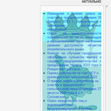
АКТУАЛЬНО
Извещение о приеме заявок на
участие в праздничной ярмарке 26
февраля 2023 г., приуроченной к
проведению масленичных
мероприятий
Опрос об удовлетворенности
потребителей из числа инвалидов
и маломобильных групп населения
уровнем доступности объектов
потребительского рынка
Конкурс на «Лучшее праздничное
оформление субъектов малого и
среднего предпринимательства к
празднованию Нового 2023 года и
Рождества Христова»
Оценка деятельности глав МСУ и
руководителей организаций 2022
О приеме заявок и документов на
участие в праздничной и
сельскохозяйственной ярмарках 27
августа 2022 года в р.п.
Сосновское
Опрос юридических лиц и
индивидуальных
предпринимателей об уровне