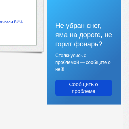
агнозом ВИЧ-
Не убран снег,
яма на дороге, не
горит фонарь?
Столкнулись с
проблемой — сообщите о
ней!
Сообщить о
проблеме