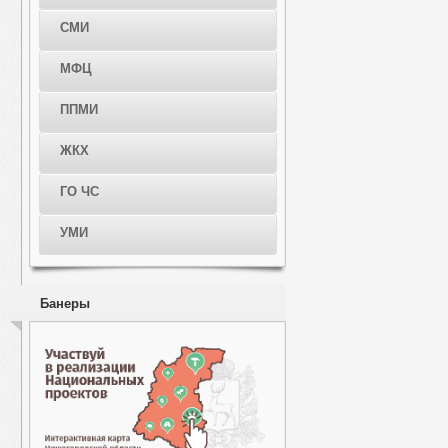
СМИ
МФЦ
ППМИ
ЖКХ
ГО ЧС
УМИ
Банеры