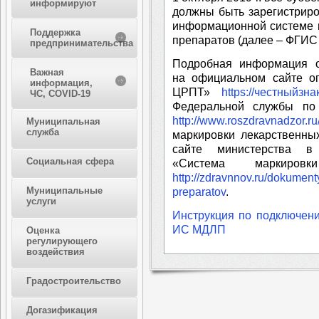
информируют
должны быть зарегистрир
информационной системе 
Поддержка
препаратов (далее – ФГИ
предпринимательства
Подробная информация 
Важная
на официальном сайте о
информация,
ЦРПТ»
https://честныйзна
ЧС, COVID-19
Федеральной службы по
http://www.roszdravnadzor.ru
Муниципальная
служба
маркировки лекарственны
сайте министерства в
Социальная сфера
«Система маркировк
http://zdravnnov.ru/dokument
Муниципальные
preparatov
.
услуги
Инструкция по подключени
ИС МДЛП
Оценка
регулирующего
воздействия
Градостроительство
Догазификация