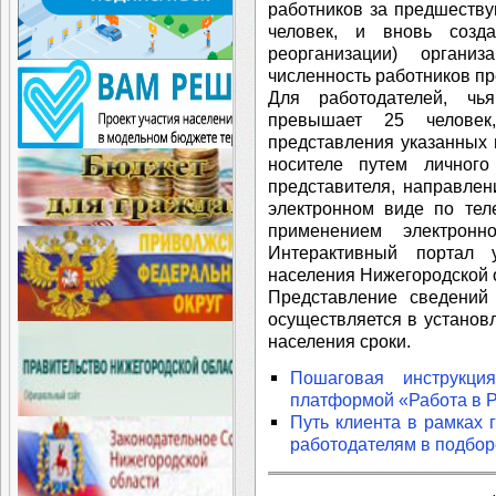
работников за предшеств
человек, и вновь созд
реорганизации) органи
численность работников п
Для работодателей, чь
превышает 25 человек,
представления указанных
носителе путем личного
представителя, направлен
электронном виде по тел
применением электрон
Интерактивный портал 
населения Нижегородской о
Представление сведени
осуществляется в установ
населения сроки.
Пошаговая инструкц
платформой «Работа в 
Путь клиента в рамках 
работодателям в подбор