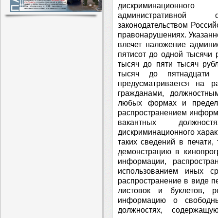
дискриминационного
административной от
законодательством Росси
правонарушениях. Указан
влечет наложение админи
пятисот до одной тысячи 
тысяч до пяти тысяч руб
тысяч до пятнадцати 
предусматривается на р
гражданами, должностны
любых формах и предела
распространением информ
вакантных должност
дискриминационного харак
таких сведений в печати,
демонстрацию в кинопрог
информации, распростра
использованием иных ср
распространение в виде пе
листовок и буклетов, 
информацию о свободны
должностях, содержащу