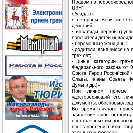
Правом на первоочередно
ЦЗН"
обладают:
• ветераны Великой Оте
действий;
• инвалиды первой групп
попечители детей-инвалидо
• беременные женщины;
• родители, явившиеся на 
трех лет;
• иные категории граж
Федерального закона от 
Союза, Герои Российской
Славы, члены Совета Фе
Думы и др.)»
При личном приеме гр
удостоверяющий его личн
документы, обосновывающ
Во время личного прием
заявление либо оставить
поставленных им вопросов,
восстановлению или защ
законных интересов.