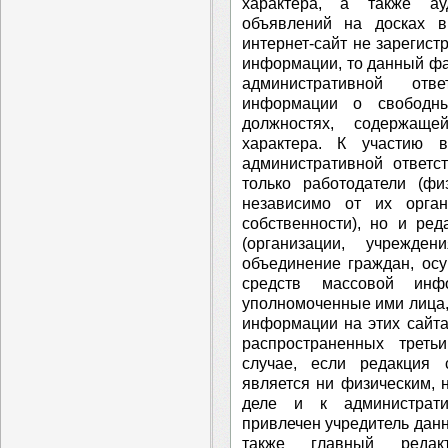
характера, а также ау
объявлений на досках в
интернет-сайт не зарегист
информации, то данный фа
административной отве
информации о свободны
должностях, содержаще
характера. К участию 
административной ответс
только работодатели (фи
независимо от их орга
собственности), но и ре
(организации, учрежде
объединение граждан, ос
средств массовой инф
уполномоченные ими лица,
информации на этих сайта
распространенных трет
случае, если редакция
является ни физическим, 
деле и к администрати
привлечен учредитель дан
также главный редак