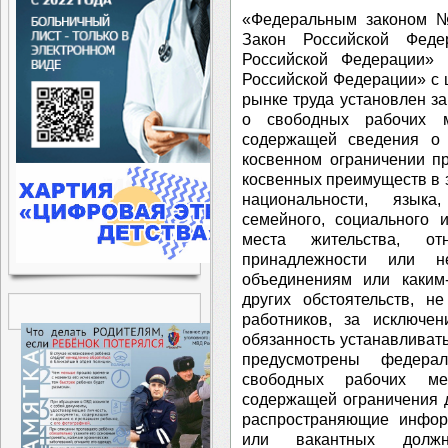
«Федеральным законом 
Закон Российской Феде
Российской Федерации» 
Российской Федерации» с
рынке труда установлен з
о свободных рабочих м
содержащей сведения о
косвенном ограничении п
косвенных преимуществ в з
национальности, языка
семейного, социального 
места жительства, от
принадлежности или н
объединениям или каким
других обстоятельств, н
работников, за исключе
обязанность устанавливат
предусмотрены федера
свободных рабочих ме
содержащей ограничения д
распространяющие инфор
или вакантных должн