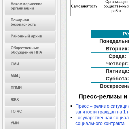
Организация
Некоммерческие
Самозанятость
общественны
организации
работ
Пожарная
безопасность
Р
Районный архив
Понедельн
Общественные
Вторник
обсуждения НПА
Среда:
Четверг:
СМИ
Пятница
МФЦ
Суббота
Воскресен
ППМИ
Пресс-релизы и
ЖКХ
Пресс – релиз о ситуаци
ГО ЧС
занятости граждан на 1 
Государственная социал
социального контракта
УМИ