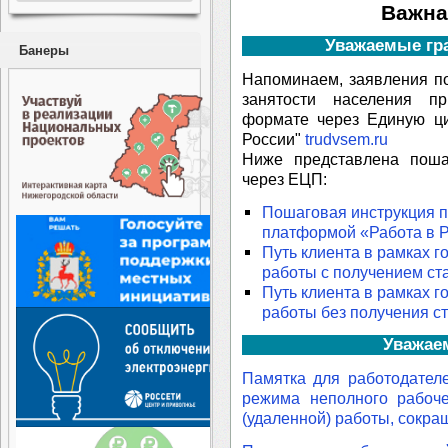
Важна
Уважаемые гра
Банеры
Напоминаем, заявления п
занятости населения 
формате через Единую ц
России"
trudvsem.ru
Ниже представлена поша
через ЕЦП:
Пошаговая инструкция п
платформой «Работа в 
Путь клиента в рамках г
работы c получением ст
Путь клиента в рамках г
работы без получения ст
Уважае
Памятка для работодател
режима неполного рабоче
(удаленной) работы, сокра