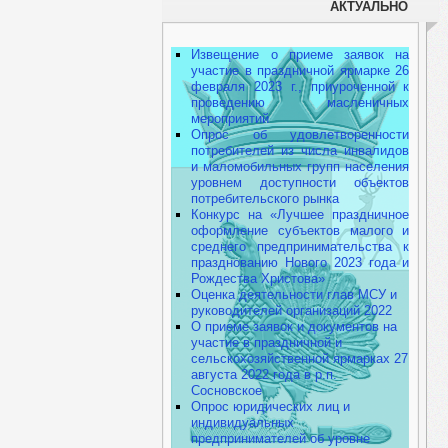
АКТУАЛЬНО
Извещение о приеме заявок на
участие в праздничной ярмарке 26
февраля 2023 г., приуроченной к
проведению масленичных
мероприятий
Опрос об удовлетворенности
потребителей из числа инвалидов
и маломобильных групп населения
уровнем доступности объектов
потребительского рынка
Конкурс на «Лучшее праздничное
оформление субъектов малого и
среднего предпринимательства к
празднованию Нового 2023 года и
Рождества Христова»
Оценка деятельности глав МСУ и
руководителей организаций 2022
О приеме заявок и документов на
участие в праздничной и
сельскохозяйственной ярмарках 27
августа 2022 года в р.п.
Сосновское
Опрос юридических лиц и
индивидуальных
предпринимателей об уровне