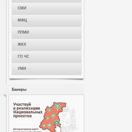
СМИ
МФЦ
ППМИ
ЖКХ
ГО ЧС
УМИ
Банеры