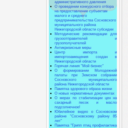
административного давления
О проведении конкурсного отбора
на предоставление субъектам
малого и среднего
предпринимательства Сосновского
муниципального района
Нижегородской области субсидии
Методические рекомендации для
грузоотправителей и
грузополучателей
Антикризисные меры
Центр импорта и
импортозамещения создан в
Нижегородской области
Горячая линия "Мой бизнес"
О формировании Молодежной
палаты при Земском собрании
Сосновского муниципального
района Нижегородской области
Памятка здорового образа жизни
О новых нормативных документах
О мерах по стабилизации цен на
сахарный песок и масло
подсолнечное!
Юбилейное видео о Сосновском
районе "Сосновскому району 85
лет"
Памятка "Грипп птиц профилактика