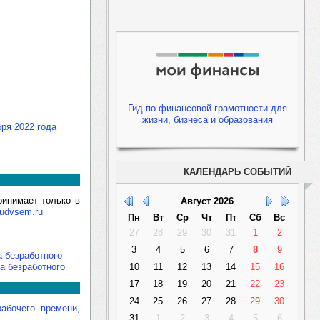
Гид по финансовой грамотности для
жизни, бизнеса и образования
бря 2022 года
КАЛЕНДАРЬ СОБЫТИЙ
ринимает только в
Август
2026
rudvsem.ru
Пн
Вт
Ср
Чт
Пт
Сб
Вс
27
28
29
30
31
1
2
3
4
5
6
7
8
9
а безработного
а безработного
10
11
12
13
14
15
16
17
18
19
20
21
22
23
24
25
26
27
28
29
30
абочего времени,
31
1
2
3
4
5
6