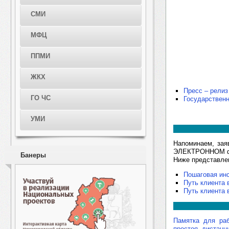
СМИ
МФЦ
ППМИ
ЖКХ
Пресс – релиз
ГО ЧС
Государственн
УМИ
Напоминаем, зая
ЭЛЕКТРОННОМ фо
Банеры
Ниже представле
Пошаговая инс
Путь клиента 
Путь клиента 
Памятка для раб
простоя, дистанц