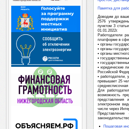
Памятка для рабо
Доводим до ваше
2576 утвержден
пунктом 3 стать
01.01.2022г.
Работодатели р
платформе в сфер
• органы государ
• органы государ
• органы местног
• государственн
• государственны
• юридические ли
Российской Феде
• работодатели,
превышает 25 чел
среднесписочная
Для работодател
возможность пр
представления 
электронном вид
числе через Инте
Представление
законодательство
Пошаговая инс