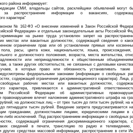
кого района информирует:
редакции СМИ, владельцы сайтов, расклейщики объявлений могут б
ти за распространение информации о вакансиях, содержащ
го характера"
коном № 162-ФЗ «О внесении изменений в Закон Российской Федера
сийской Федерации» и отдельные законодательные акты Российской Ф
скриминации на рынке труда установлен запрет на распростране
чих местах или вакантных должностях, содержащей сведения о как
венном ограничении прав или об установлении прямых или косвенн
 пола, расы, цвета кожи, национальности, языка, происхождения,
ального и должностного положения, возраста, места жительства, отн
надлежности или непринадлежности к общественным объединениям
ам, а также других обстоятельств, не связанных с деловыми качества
учаев, в которых право или обязанность устанавливать такие 
редусмотрены федеральными законами (информации о свободных ра
остях, содержащей ограничения дискриминационного характера). Лица,
свободных рабочих местах или вакантных должностях, содержа
ного характера, привлекаются к административной ответственност
твом Российской Федерации об административных правонаруше
е правонарушение влечет наложение административного штрафа на гра
рублей; на должностных лиц – от трех тысяч до пяти тысяч рублей; на 
 до пятнадцати тысяч рублей. Введение запрета предусматривается н
ции гражданами, должностными лицами, юридическими лицами в
ких-либо исключений. Под распространением информации о свободных р
ностях, содержащей ограничения дискриминационного характера, 
таких сведений в печати, трансляцию по радио и телевидению,
и других средствах массовой информации, распространение в сети Ин