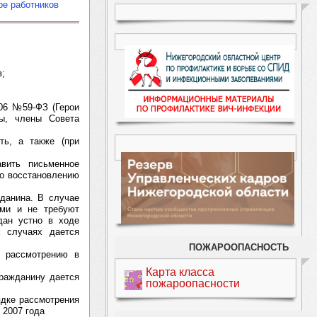
ре работников
в;
006 №59-ФЗ (Герои
ы, члены Совета
ть, а также (при
вить письменное
по восстановлению
жданина. В случае
ыми и не требуют
дан устно в ходе
х случаях дается
ПОЖАРООПАСНОСТЬ
и рассмотрению в
Карта класса
гражданину дается
пожароопасности
ядке рассмотрения
 2007 года