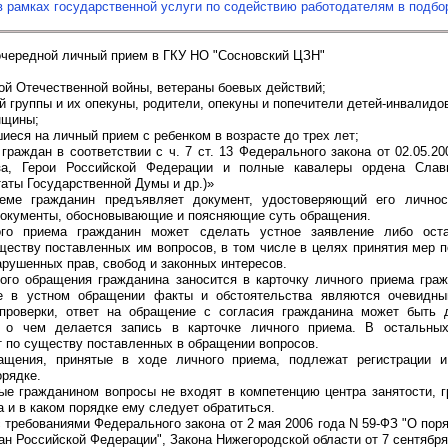
в рамках государственной услуги по содействию работодателям в подбо
очередной личный прием в ГКУ НО "Сосновский ЦЗН"
ой Отечественной войны, ветераны боевых действий;
й группы и их опекуны, родители, опекуны и попечители детей-инвалидо
нщины;
шиеся на личный прием с ребенком в возрасте до трех лет;
 граждан в соответствии с ч. 7 ст. 13 Федерального закона от 02.05.2
за, Герои Российской Федерации и полные кавалеры ордена Слав
аты Государственной Думы и др.)»
еме гражданин предъявляет документ, удостоверяющий его личнос
документы, обосновывающие и поясняющие суть обращения.
го приема гражданин может сделать устное заявление либо оста
ществу поставленных им вопросов, в том числе в целях принятия мер 
арушенных прав, свобод и законных интересов.
ого обращения гражданина заносится в карточку личного приема гра
е в устном обращении факты и обстоятельства являются очевидн
проверки, ответ на обращение с согласия гражданина может быть 
, о чем делается запись в карточке личного приема. В остальны
т по существу поставленных в обращении вопросов.
ащения, принятые в ходе личного приема, подлежат регистрации 
орядке.
ые гражданином вопросы не входят в компетенцию центра занятости, 
а и в каком порядке ему следует обратиться.
с требованиями Федерального закона от 2 мая 2006 года N 59-ФЗ "О пор
н Российской Федерации", Закона Нижегородской области от 7 сентября