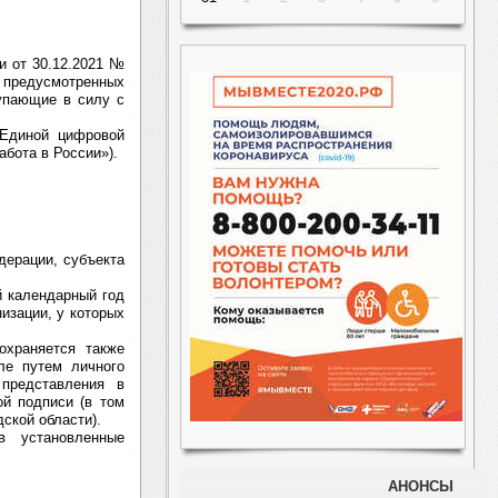
и от 30.12.2021 №
 предусмотренных
тупающие в силу с
 Единой цифровой
бота в России»).
дерации, субъекта
й календарный год
низации, у которых
охраняется также
ле путем личного
 представления в
й подписи (в том
ской области).
в установленные
АНОНСЫ