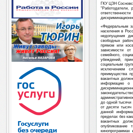
ГКУ ЦЗН Сосновс
"Работодатели, 
ответственнос
дискриминационно
«Федеральным за
населения в Рос
недопущения ди
свободных рабо
прямом или кос
зависимости от
семейного, соци
убеждений, при
социальным групп
исключением сл
преимущества п
вакантных должн
информацию о 
дискриминацион
законодательс
административно
до одной тысячи 
от десяти тысяч
данной информа
пределах без ка
вакантных долж
опубликование 
кинопрограммах 