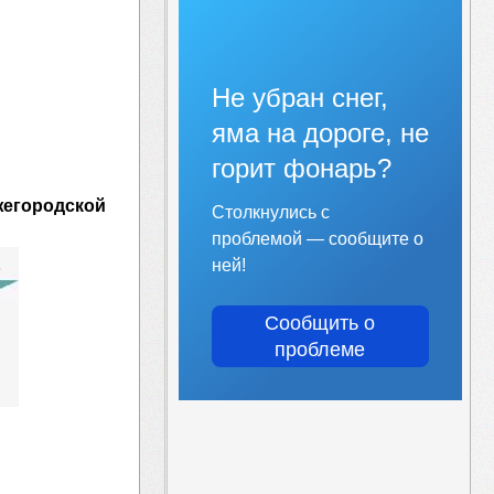
Не убран снег,
яма на дороге, не
горит фонарь?
жегородской
Столкнулись с
проблемой — сообщите о
ней!
Сообщить о
проблеме