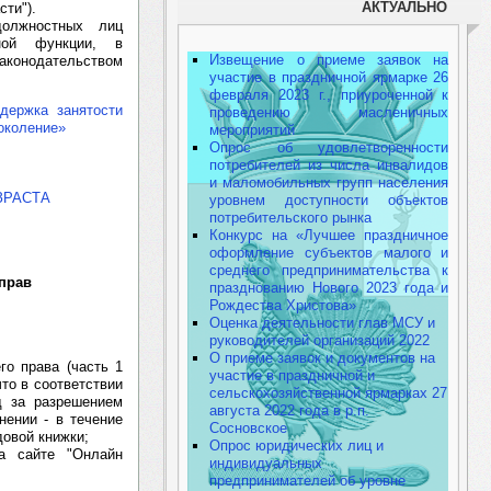
АКТУАЛЬНО
сти").
должностных лиц
нной функции, в
Извещение о приеме заявок на
конодательством
участие в праздничной ярмарке 26
февраля 2023 г., приуроченной к
держка занятости
проведению масленичных
околение»
мероприятий
Опрос об удовлетворенности
потребителей из числа инвалидов
и маломобильных групп населения
ЗРАСТА
уровнем доступности объектов
потребительского рынка
Конкурс на «Лучшее праздничное
оформление субъектов малого и
среднего предпринимательства к
прав
празднованию Нового 2023 года и
Рождества Христова»
Оценка деятельности глав МСУ и
руководителей организаций 2022
О приеме заявок и документов на
го права (часть 1
участие в праздничной и
то в соответствии
сельскохозяйственной ярмарках 27
д за разрешением
августа 2022 года в р.п.
нении - в течение
Сосновское
довой книжки;
Опрос юридических лиц и
а сайте "Онлайн
индивидуальных
предпринимателей об уровне