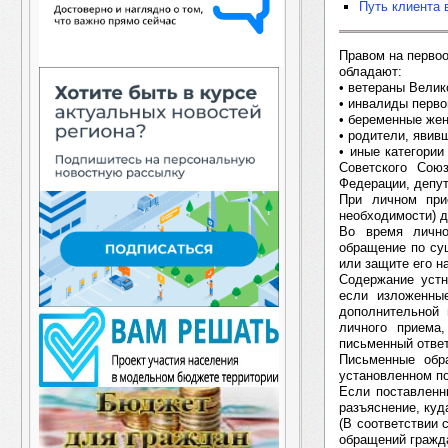
Путь клиента 
Правом на перво
обладают:
• ветераны Велик
• инвалиды перво
• беременные же
• родители, явив
• иные категории
Советского Сою
Федерации, депут
При личном при
необходимости) 
Во время лично
обращение по су
или защите его н
Содержание устн
если изложенны
дополнительной 
личного приема
письменный отве
Письменные обр
установленном п
Если поставленн
разъяснение, куд
(В соответствии 
обращений гражда