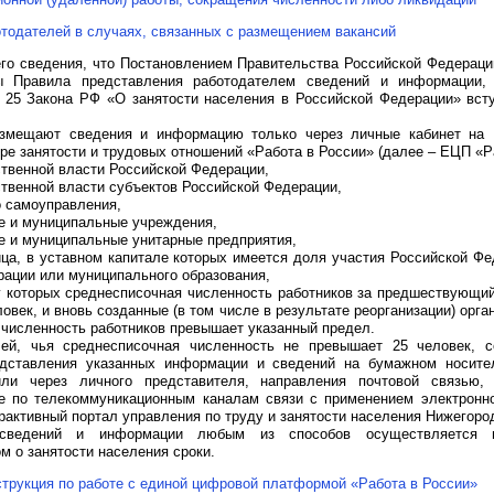
тодателей в случаях, связанных с размещением вакансий
го сведения, что Постановлением Правительства Российской Федераци
ы Правила представления работодателем сведений и информации,
и 25 Закона РФ «О занятости населения в Российской Федерации» вс
азмещают сведения и информацию только через личные кабинет на
е занятости и трудовых отношений «Работа в России» (далее – ЕЦП «Ра
ственной власти Российской Федерации,
ственной власти субъектов Российской Федерации,
о самоуправления,
ые и муниципальные учреждения,
е и муниципальные унитарные предприятия,
ца, в уставном капитале которых имеется доля участия Российской Фе
рации или муниципального образования,
 у которых среднесписочная численность работников за предшествующи
овек, и вновь созданные (в том числе в результате реорганизации) орга
 численность работников превышает указанный предел.
ей, чья среднесписочная численность не превышает 25 человек, с
едставления указанных информации и сведений на бумажном носите
или через личного представителя, направления почтовой связью,
е по телекоммуникационным каналам связи с применением электронно
рактивный портал управления по труду и занятости населения Нижегород
 сведений и информации любым из способов осуществляется 
м о занятости населения сроки.
трукция по работе с единой цифровой платформой «Работа в России»