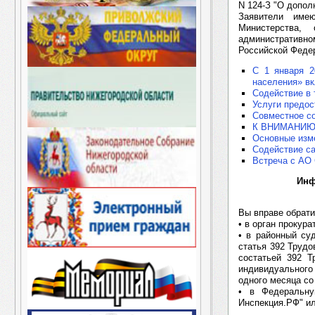
N 124-З "О допол
Заявители име
Министерства,
административн
Российской Феде
С 1 января 2
населения» в
Содействие в 
Услуги предо
Совместное с
К ВНИМАНИЮ
Основные изме
Содействие с
Встреча с АО
Инф
Вы вправе обрати
• в орган прокур
• в районный суд
статья 392 Трудо
состатьей 392 Т
индивидуального
одного месяца со
• в Федеральну
Инспекция.РФ" ил