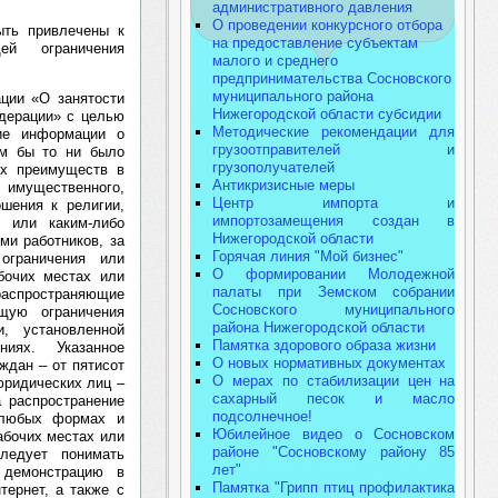
административного давления
О проведении конкурсного отбора
ыть привлечены к
на предоставление субъектам
ей ограничения
малого и среднего
предпринимательства Сосновского
муниципального района
ции «О занятости
Нижегородской области субсидии
едерации» с целью
Методические рекомендации для
ние информации о
грузоотправителей и
ом бы то ни было
грузополучателей
ых преимуществ в
Антикризисные меры
 имущественного,
Центр импорта и
ошения к религии,
импортозамещения создан в
 или каким-либо
Нижегородской области
ми работников, за
Горячая линия "Мой бизнес"
ограничения или
О формировании Молодежной
бочих местах или
палаты при Земском собрании
 распространяющие
Сосновского муниципального
щую ограничения
района Нижегородской области
и, установленной
Памятка здорового образа жизни
ниях. Указанное
О новых нормативных документах
ждан – от пятисот
О мерах по стабилизации цен на
юридических лиц –
сахарный песок и масло
а распространение
подсолнечное!
 любых формах и
Юбилейное видео о Сосновском
абочих местах или
районе "Сосновскому району 85
следует понимать
лет"
 демонстрацию в
Памятка "Грипп птиц профилактика
тернет, а также с