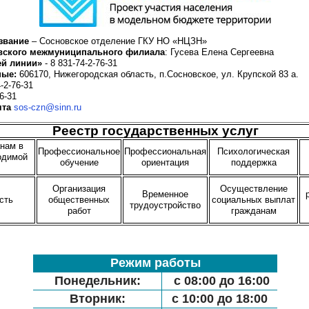
звание
– Сосновское отделение ГКУ НО «НЦЗН»
вского межмуниципального филиала
: Гусева Елена Сергеевна
ей линии»
- 8 831-74-2-76-31
ные:
606170, Нижегородская область, п.Сосновское, ул. Крупской 83 а.
-2-76-31
6-31
чта
sos-czn@sinn.ru
Реестр государственных услуг
анам в
Профессиональное
Профессиональная
Психологическая
одимой
обучение
ориентация
поддержка
Организация
Осуществление
Временное
сть
общественных
социальных выплат
трудоустройство
работ
гражданам
Режим работы
Понедельник:
с 08:00 до 16:00
Вторник:
с 10:00 до 18:00