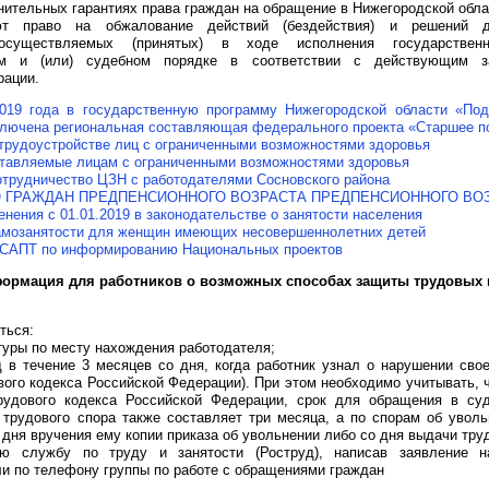
нительных гарантиях права граждан на обращение в Нижегородской обла
ют право на обжалование действий (бездействия) и решений 
 осуществляемых (принятых) в ходе исполнения государстве
ом и (или) судебном порядке в соответствии с действующим за
рации.
019 года в государственную программу Нижегородской области «Под
ключена региональная составляющая федерального проекта «Старшее п
трудоустройстве лиц с ограниченными возможностями здоровья
ставляемые лицам с ограниченными возможностями здоровья
отрудничество ЦЗН с работодателями Сосновского района
 ГРАЖДАН ПРЕДПЕНСИОННОГО ВОЗРАСТА ПРЕДПЕНСИОННОГО ВО
нения с 01.01.2019 в законодательстве о занятости населения
амозанятости для женщин имеющих несовершеннолетних детей
 САПТ по информированию Национальных проектов
ормация для работников о возможных способах защиты трудовых 
ться:
атуры по месту нахождения работодателя;
 в течение 3 месяцев со дня, когда работник узнал о нарушении свое
вого кодекса Российской Федерации). При этом необходимо учитывать, ч
рудового кодекса Российской Федерации, срок для обращения в су
 трудового спора также составляет три месяца, а по спорам об уволь
 дня вручения ему копии приказа об увольнении либо со дня выдачи тру
ю службу по труду и занятости (Роструд), написав заявление н
и по телефону группы по работе с обращениями граждан