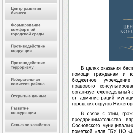
Центр развития
бизнеса
Формирование
комфортной
городской среды
Противодействие
коррупции
Противодействие
терроризму
В целях оказания бес
помощи гражданам и юр
Избирательная
бюджетное учреждение
комиссия района
правового консультиро
организует еженедельный 
Открытые данные
от администраций муниц
городских округов Нижегор
Развитие
конкуренции
В связи с этим, гра
предпринимательства в
Сельское хозяйство
Сосновского муниципальн
пометкой «для ГБУ НО «