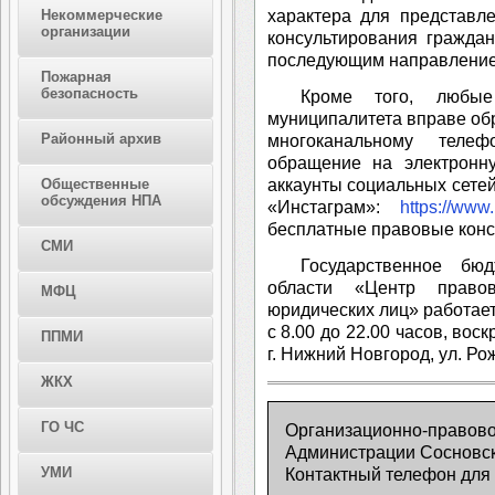
характера для представл
Некоммерческие
организации
консультирования гражда
последующим направлением
Пожарная
безопасность
Кроме того, любы
муниципалитета вправе об
Районный архив
многоканальному телеф
обращение на электронн
аккаунты социальных сете
Общественные
обсуждения НПА
«Инстаграм»:
https://www
бесплатные правовые конс
СМИ
Государственное бю
области «Центр правов
МФЦ
юридических лиц» работает
с 8.00 до 22.00 часов, вос
ППМИ
г. Нижний Новгород, ул. Ро
ЖКХ
ГО ЧС
Организационно-правово
Администрации Сосновск
УМИ
Контактный телефон для 