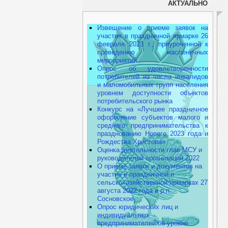
АКТУАЛЬНО
Извещение о приеме заявок на
участие в праздничной ярмарке 26
февраля 2023 г., приуроченной к
проведению масленичных
мероприятий
Опрос об удовлетворенности
потребителей из числа инвалидов
и маломобильных групп населения
уровнем доступности объектов
потребительского рынка
Конкурс на «Лучшее праздничное
оформление субъектов малого и
среднего предпринимательства к
празднованию Нового 2023 года и
Рождества Христова»
Оценка деятельности глав МСУ и
руководителей организаций 2022
О приеме заявок и документов на
участие в праздничной и
сельскохозяйственной ярмарках 27
августа 2022 года в р.п.
Сосновское
Опрос юридических лиц и
индивидуальных
предпринимателей об уровне