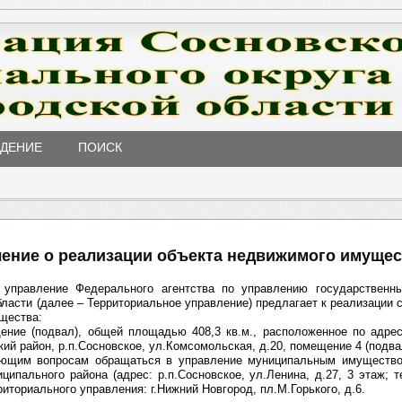
ЖДЕНИЕ
ПОИСК
ение о реализации объекта недвижимого имущес
е управление Федерального агентства по управлению государствен
ласти (далее – Территориальное управление) предлагает к реализации
щества:
ение (подвал), общей площадью 408,3 кв.м., расположенное по адре
кий район, р.п.Сосновское, ул.Комсомольская, д.20, помещение 4 (подва
ающим вопросам обращаться в управление муниципальным имуществ
ципального района (адрес: р.п.Сосновское, ул.Ленина, д.27, 3 этаж; те
риториального управления: г.Нижний Новгород, пл.М.Горького, д.6.