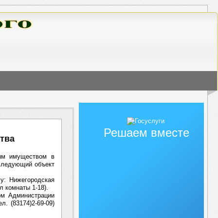
Решаем вместе
тва
ным имуществом в
 следующий объект
су: Нижегородская
л комнаты 1-18).
ом Администрации
л. (83174)2-69-09)