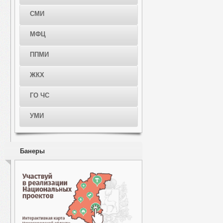
СМИ
МФЦ
ППМИ
ЖКХ
ГО ЧС
УМИ
Банеры