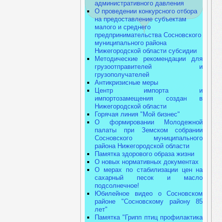
административного давления
О проведении конкурсного отбора
на предоставление субъектам
малого и среднего
предпринимательства Сосновского
муниципального района
Нижегородской области субсидии
Методические рекомендации для
грузоотправителей и
грузополучателей
Антикризисные меры
Центр импорта и
импортозамещения создан в
Нижегородской области
Горячая линия "Мой бизнес"
О формировании Молодежной
палаты при Земском собрании
Сосновского муниципального
района Нижегородской области
Памятка здорового образа жизни
О новых нормативных документах
О мерах по стабилизации цен на
сахарный песок и масло
подсолнечное!
Юбилейное видео о Сосновском
районе "Сосновскому району 85
лет"
Памятка "Грипп птиц профилактика