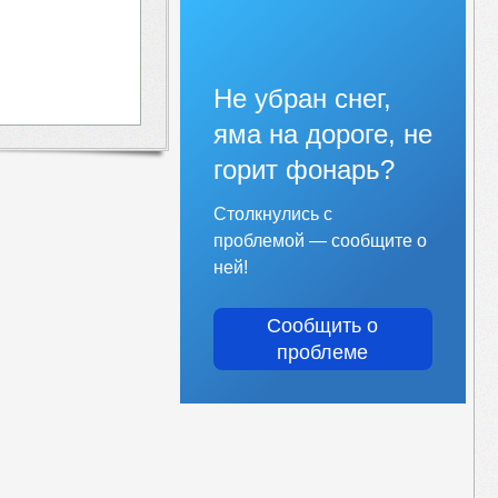
Не убран снег,
яма на дороге, не
горит фонарь?
Столкнулись с
проблемой — сообщите о
ней!
Сообщить о
проблеме