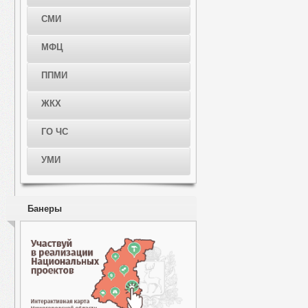
СМИ
МФЦ
ППМИ
ЖКХ
ГО ЧС
УМИ
Банеры