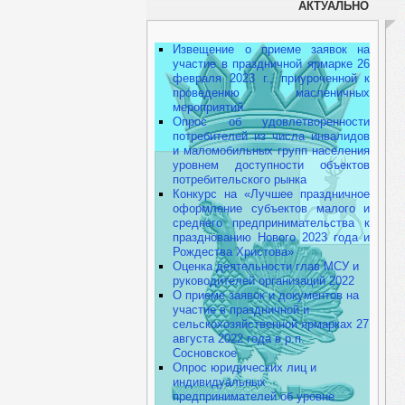
АКТУАЛЬНО
Извещение о приеме заявок на
участие в праздничной ярмарке 26
февраля 2023 г., приуроченной к
проведению масленичных
мероприятий
Опрос об удовлетворенности
потребителей из числа инвалидов
и маломобильных групп населения
уровнем доступности объектов
потребительского рынка
Конкурс на «Лучшее праздничное
оформление субъектов малого и
среднего предпринимательства к
празднованию Нового 2023 года и
Рождества Христова»
Оценка деятельности глав МСУ и
руководителей организаций 2022
О приеме заявок и документов на
участие в праздничной и
сельскохозяйственной ярмарках 27
августа 2022 года в р.п.
Сосновское
Опрос юридических лиц и
индивидуальных
предпринимателей об уровне