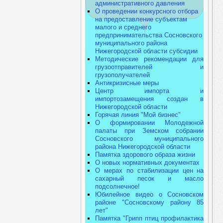
административного давления
О проведении конкурсного отбора
на предоставление субъектам
малого и среднего
предпринимательства Сосновского
муниципального района
Нижегородской области субсидии
Методические рекомендации для
грузоотправителей и
грузополучателей
Антикризисные меры
Центр импорта и
импортозамещения создан в
Нижегородской области
Горячая линия "Мой бизнес"
О формировании Молодежной
палаты при Земском собрании
Сосновского муниципального
района Нижегородской области
Памятка здорового образа жизни
О новых нормативных документах
О мерах по стабилизации цен на
сахарный песок и масло
подсолнечное!
Юбилейное видео о Сосновском
районе "Сосновскому району 85
лет"
Памятка "Грипп птиц профилактика