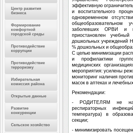
эффективную ограничитель
Центр развития
и воспитательного проц
бизнеса
одновременном отсутств
общеобразовательном 
Формирование
заболевших ОРВИ и г
комфортной
городской среды
приостановлен учебный
дошкольных учреждений Ни
Противодействие
% дошкольных и общеобра
коррупции
С целью минимизации рас
и профилактики групп
Противодействие
медицинских организация
терроризму
мероприятия: усилены реж
мониторинг наличия проти
Избирательная
масок в аптеках и лечебны
комиссия района
Рекомендации:
Открытые данные
- РОДИТЕЛЯМ не нап
респираторных инфекци
Развитие
конкуренции
температура) в образов
секции;
Сельское хозяйство
- минимизировать посеще