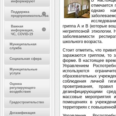
В настояще
информируют
отмечается
однако на
Поддержка
заболев
предпринимательства
исследован
гриппа А и В (которые вош
Важная
информация,
негриппозной этиологии. 
ЧС, COVID-19
заболеваемости респир
школьного возраста.
Муниципальная
служба
Стоит отметить, что прив
заражаются гриппом, то 
Социальная сфера
форме. В настоящее врем
Управлением Роспотреб
Муниципальные
используются огранич
услуги
образовательных учрежде
соблюдения личной гиг
Оценка
проветривания, прави
регулирующего
дезинфицирующими средс
воздействия
массовые мероприятия и
помещениях в учреждени
Градостроительство
территориях с повышенной
Догазификация
Управление Роспотребн