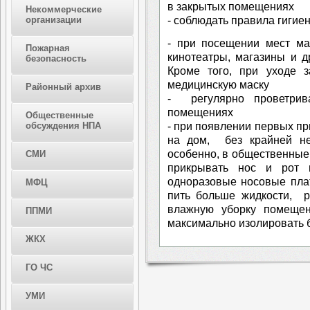
в закрытых помещениях
Некоммерческие
- соблюдать правила гигие
организации
- при посещении мест ма
Пожарная
кинотеатры, магазины и д
безопасность
Кроме того, при уходе 
медицинскую маску
Районный архив
- регулярно проветри
помещениях
Общественные
- при появлении первых пр
обсуждения НПА
на дом, без крайней не
особенно, в общественные
СМИ
прикрывать нос и рот п
одноразовые носовые плат
МФЦ
пить больше жидкости, р
влажную уборку помещени
ППМИ
максимально изолировать б
ЖКХ
ГО ЧС
УМИ