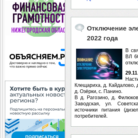
Отключение эле
2022 года
В св
ВЛ 6
отклю
29.11
Наст
Клещариха, д. Кайдалово, д
д. Озёрки, с. Панино.
В д. Рагозино, д. Филюков
Заводская, ул. Советс
источники питания (дизе
потребителей.