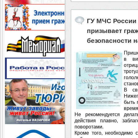
ГУ МЧС России
призывает гра
безопасности н
Прише
в ви
отриц
троту
голол
стано
⁣В с
Нижег
быть 
время
⁣Не рекомендуется дела
действия плавно, забла
поворотами.
⁣Кроме того, необходимо 