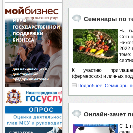
Семинары по т
На ба
Сосн
Нижег
2022 
теме:
серти
К участию приглашаю
(фермерских) и личных под
Подробнее: Семинары по
Онлайн-зачет 
С 1 п
свои