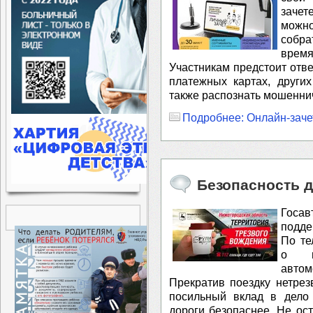
зачет
можно
собр
время
⁣Участникам предстоит отв
платежных картах, други
также распознать мошенни
Подробнее: Онлайн-заче
Безопасность 
Госа
подде
По т
о во
авто
Прекратив поездку нетрез
посильный вклад в дело
дороги безопаснее. Не о