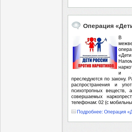
Операция «Дет
В н
меж
опер
«Дети
⁣Напо
нарко
и си
преследуются по закону.
распространения и упот
психотропных веществ, 
совершаемых наркопрес
телефонам: 02 (с мобильны
Подробнее: Операция «Д