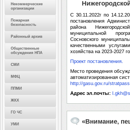
Нижегородской
Некоммерческие
организации
С 30.11.2022г по 14.12.
Пожарная
постановления Админист
безопасность
района Нижегородск
муниципальной прог
Районный архив
Сосновского муниципаль
качественными услугам
Общественные
хозяйства на 2023-2027 г
обсуждения НПА
Проект постановления.
СМИ
Место проведения обсужд
МФЦ
автоматизированная сис
http://gasu.gov.ru/stratpass
ППМИ
Адрес эл.почты:
l.gkh@s
ЖКХ
ГО ЧС
«Внимание, пе
УМИ