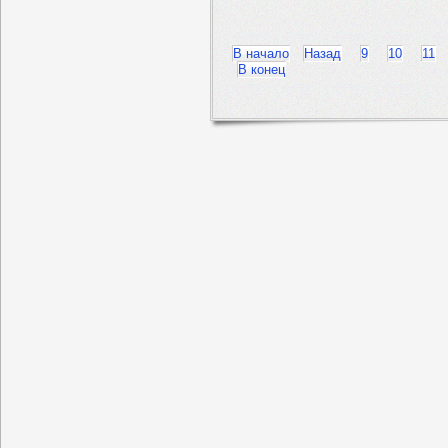
В начало
Назад
9
10
11
В конец