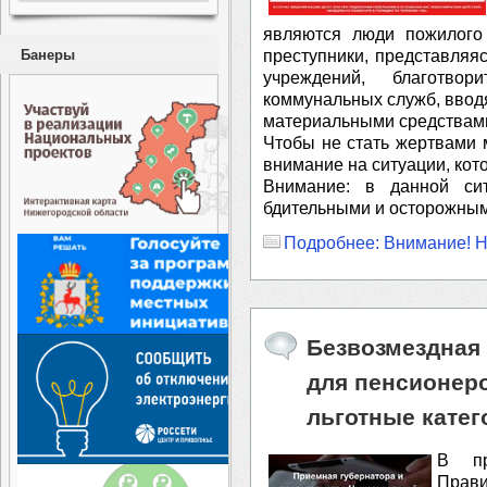
являются люди пожилого 
преступники, представляя
Банеры
учреждений, благотво
коммунальных служб, ввод
материальными средствам
⁣Чтобы не стать жертвам
внимание на ситуации, кот
Внимание: в данной си
бдительными и осторожным
Подробнее: Внимание! Н
Безвозмездная
для пенсионер
льготные катег
В пр
Прави