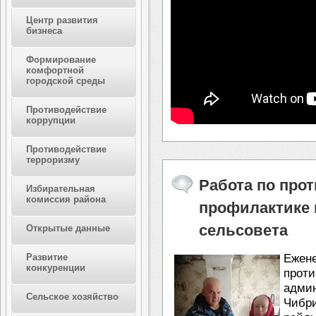
Центр развития
бизнеса
Формирование
комфортной
городской среды
Противодействие
коррупции
Противодействие
терроризму
Работа по про
Избирательная
комиссия района
профилактике 
сельсовета
Открытые данные
Развитие
Еже
конкуренции
про
админ
Сельское хозяйство
Чибр