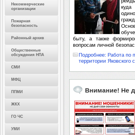
рейды
Некоммерческие
куда
организации
один
гражд
Пожарная
безопасность
Осно
обуче
Районный архив
быту, а также формиро
вопросам личной безопас
Общественные
Подробнее: Работа по 
обсуждения НПА
территории Яковского 
СМИ
МФЦ
Внимание! Не д
ППМИ
ЖКХ
ГО ЧС
УМИ