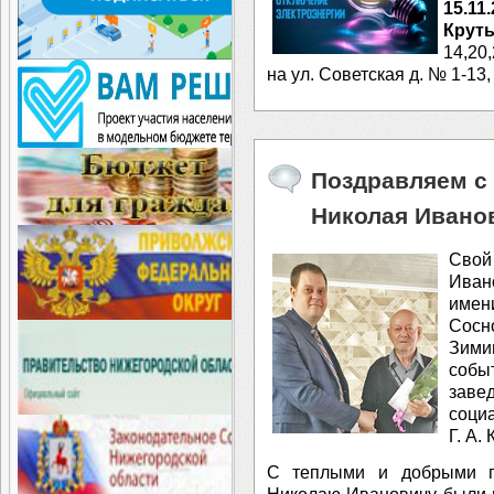
15.11
Крут
14,20,
на ул. Советская д. № 1-13,
Поздравляем с
Николая Ивано
Свой
Иван
имен
Сосн
Зими
соб
зав
соци
Г. А.
⁣С теплыми и добрыми п
Николаю Ивановичу были 