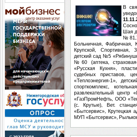
В свя
уведо
⁣11.1
Сосно
Шая д
№81,7
Больничная, Фабричная, 
Крупской, Спортивная, З
детский сад №5 «Рябинушка
№60 (аптека, страховая-
«Русская Кухня», пласт
судебных приставов, це
«Теплоэнергия-1», детск
спорткомплекс, котельн
развлекательный центр
«ГазПромНефть, ООО «Тен
(с. Крутые), Вет. станц
«Бытсервис», Крутецкая а
МУП «Бытсервис», Рыльков