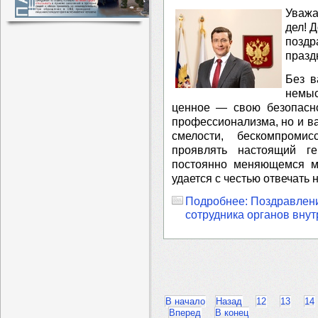
Уважа
дел! 
поздр
празд
Без в
немы
ценное — свою безопасно
профессионализма, но и ва
смелости, бескомпроми
проявлять настоящий г
постоянно меняющемся м
удается с честью отвечать
Подробнее: Поздравлени
сотрудника органов вну
В начало
Назад
12
13
14
Вперед
В конец