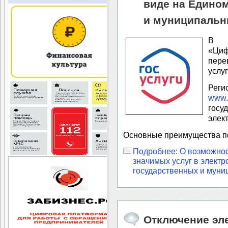
виде на Едино
и муниципальн
В р
«Ци
пере
услуг
Рег
www.
госу
элек
Основные преимущества по
Подробнее: О возможнос
значимых услуг в элект
государственных и муни
Отключение эле