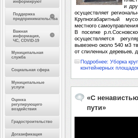
информируют
и дру
осуществляет региональ
Поддержка
предпринимательства
Крупногабаритный мус
местного самоуправления
Важная
В поселке р.п.Сосновск
информация,
осуществляется регу
ЧС, COVID-19
вывезено около 540 м3 т
от спиленных деревьев, д
Муниципальная
служба
Подробнее: Уборка кру
контейнерных площадок
Социальная сфера
Муниципальные
услуги
«С ненавистью
Оценка
регулирующего
пути»
воздействия
Градостроительство
Догазификация