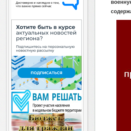
военну
содерж