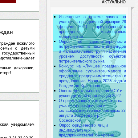
АКТУАЛЬНО
Извещение о приеме заявок на
участие в праздничной ярмарке 26
февраля 2023 г., приуроченной к
аждан
проведению масленичных
мероприятий
Опрос об удовлетворенности
 граждан пожилого
потребителей из числа инвалидов
 семьи с детьми
и маломобильных групп населения
государственный
уровнем доступности объектов
едставление-балет
потребительского рынка
Конкурс на «Лучшее праздничное
енные декорации,
оформление субъектов малого и
сторг!
среднего предпринимательства к
празднованию Нового 2023 года и
Рождества Христова»
Оценка деятельности глав МСУ и
руководителей организаций 2022
О приеме заявок и документов на
участие в праздничной и
сельскохозяйственной ярмарках 27
августа 2022 года в р.п.
Сосновское
вская, уведомляем
Опрос юридических лиц и
индивидуальных
предпринимателей об уровне