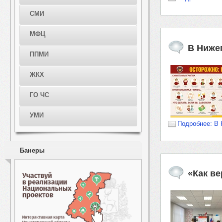
СМИ
МФЦ
В Ниже
ППМИ
ЖКХ
ГО ЧС
УМИ
Подробнее: В 
Банеры
«Как в