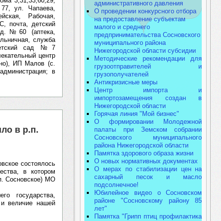
ма 3,31,33,60,29,
административного давления
77, ул. Чапаева,
О проведении конкурсного отбора
йская, Рабочая,
на предоставление субъектам
С, почта, детский
малого и среднего
 д.№60 (аптека,
предпринимательства Сосновского
ольничная, служба
муниципального района
 детский сад №7
Нижегородской области субсидии
лекательный центр
Методические рекомендации для
о), ИП Малов (с.
грузоотправителей и
администрация; в
грузополучателей
Антикризисные меры
Центр импорта и
импортозамещения создан в
Нижегородской области
Горячая линия "Мой бизнес"
О формировании Молодежной
о в р.п.
палаты при Земском собрании
Сосновского муниципального
района Нижегородской области
Памятка здорового образа жизни
О новых нормативных документах
овское состоялось
О мерах по стабилизации цен на
ества, в котором
сахарный песок и масло
п. Сосновское) МО
подсолнечное!
Юбилейное видео о Сосновском
его государства,
районе "Сосновскому району 85
 и величие нашей
лет"
Памятка "Грипп птиц профилактика