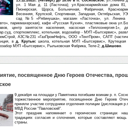
15.12.2022г. (четверг) до 18:00 в п. Сосновское:
ул.Ленина до
ул. 1 Мая д. 11 (Ласточка); ул.Красноармейская дома 81, 
Пионерская, Щорса, Больничная, Фабричная, Красноарме
Весенняя, Крупской, Спортивная, Западная, Октябрьская, УЭ
сад №5 «Рябинушка», магазин «Ласточка», ул. Ленина
вто», парикмахерская), кафе «Русская Кухня», пластиковые окна ул.Б
авов, центр занятости населения, насосная «Теплоэнергия-1»,
ар.суд, спорткомплекс, котельная, водозабор - МУП «Бытсервис», разв
РемСтрой, A3C№231 «ГазПромНефть, ООО «ТентПром», САПТ (частичн
танция, в
д. Крутые:
школа, котельная МУП «Бытсервис», Крутецкая 
озабор МУП «Бытсервис», Рыльковская Фабрика, Теле-2;
д.Шишово
.
иятие, посвященное Дню Героев Отечества, прошл
ское
9 декабря на площади у Памятника погибшим воинам р. п. Сосн
торжественное мероприятие, посвященное Дню Героев Отеч
приняли участие сотрудники отделения полиции (дислокация р.
МВД России "Павловский".
⁣Этот праздник напоминает о героических страницах наш
традициях согласия и сплочения, которые составляют мощь
страны.