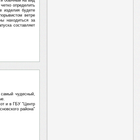
 и обычный на вид
 четко определить
ие изделия будете
 порывистом ветре
ны находиться за
апуска составляет
 самый чудесный,
ые.
от и в ГБУ "Центр
сновского района"