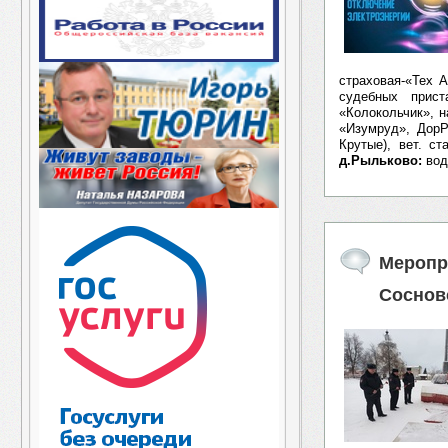
страховая-«Тех А
судебных прист
«Колокольчик», н
«Изумруд», Дор
Крутые), вет. с
д.Рыльково:
вод
Меропр
Соснов