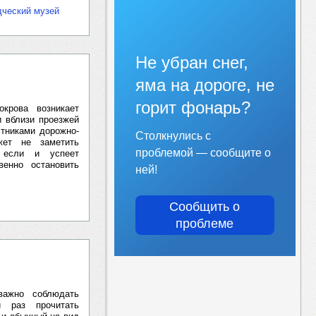
дческий музей
Не убран снег,
яма на дороге, не
горит фонарь?
крова возникает
и вблизи проезжей
стниками дорожно-
Столкнулись с
жет не заметить
проблемой — сообщите о
е если и успеет
венно остановить
ней!
Сообщить о
проблеме
важно соблюдать
й раз прочитать