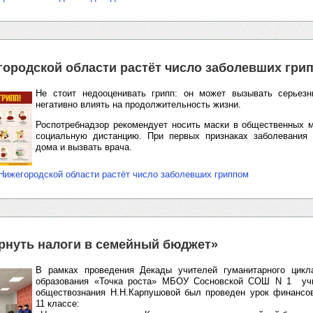
городской области растёт число заболевших гри
Не стоит недооценивать грипп: он может вызывать серьез
негативно влиять на продолжительность жизни.
Роспотребнадзор рекомендует носить маски в общественных 
социальную дистанцию. При первых признаках заболевания 
дома и вызвать врача.
Нижегородской области растёт число заболевших гриппом
ернуть налоги в семейный бюджет»
В рамках проведения Декады учителей гуманитарного цикл
образования «Точка роста» МБОУ Сосновской СОШ N 1 учи
обществознания Н.Н.Карпушовой был проведен урок финансов
11 классе: