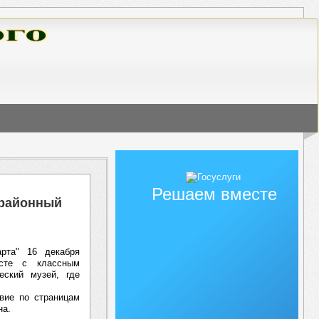
Решаем вместе
 районный
арта" 16 декабря
те с классным
еский музей, где
твие по страницам
на.