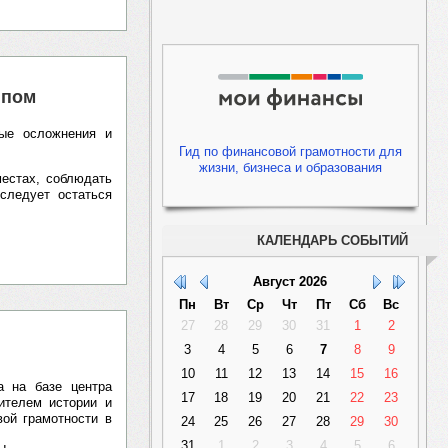
ппом
ные осложнения и
Гид по финансовой грамотности для
жизни, бизнеса и образования
местах, соблюдать
следует остаться
КАЛЕНДАРЬ СОБЫТИЙ
Август
2026
Пн
Вт
Ср
Чт
Пт
Сб
Вс
27
28
29
30
31
1
2
3
4
5
6
7
8
9
10
11
12
13
14
15
16
а на базе центра
17
18
19
20
21
22
23
телем истории и
ой грамотности в
24
25
26
27
28
29
30
31
1
2
3
4
5
6