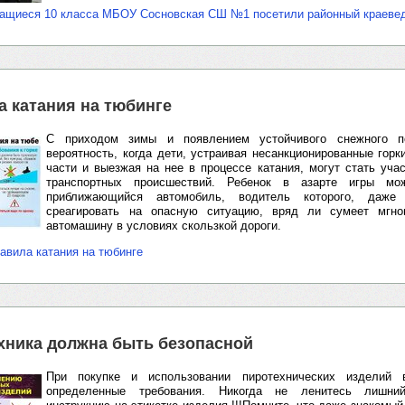
чащиеся 10 класса МБОУ Сосновская СШ №1 посетили районный краеве
а катания на тюбинге
С приходом зимы и появлением устойчивого снежного по
вероятность, когда дети, устраивая несанкционированные горк
части и выезжая на нее в процессе катания, могут стать уча
транспортных происшествий. Ребенок в азарте игры мо
приближающийся автомобиль, водитель которого, даж
среагировать на опасную ситуацию, вряд ли сумеет мгно
автомашину в условиях скользкой дороги.
авила катания на тюбинге
хника должна быть безопасной
При покупке и использовании пиротехнических изделий 
определенные требования. Никогда не ленитесь лишни