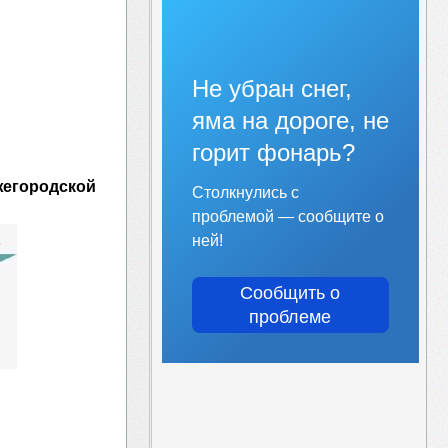
Не убран снег,
яма на дороге, не
горит фонарь?
жегородской
Столкнулись с
проблемой — сообщите о
ней!
Сообщить о
проблеме