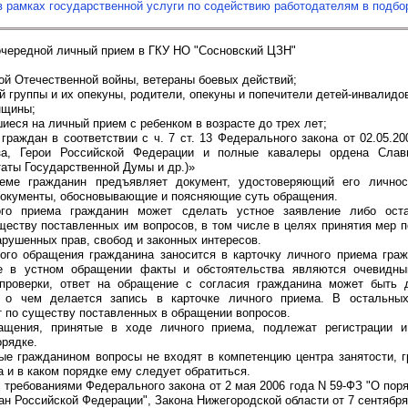
в рамках государственной услуги по содействию работодателям в подбо
очередной личный прием в ГКУ НО "Сосновский ЦЗН"
ой Отечественной войны, ветераны боевых действий;
й группы и их опекуны, родители, опекуны и попечители детей-инвалидо
нщины;
шиеся на личный прием с ребенком в возрасте до трех лет;
 граждан в соответствии с ч. 7 ст. 13 Федерального закона от 02.05.2
за, Герои Российской Федерации и полные кавалеры ордена Слав
аты Государственной Думы и др.)»
еме гражданин предъявляет документ, удостоверяющий его личнос
документы, обосновывающие и поясняющие суть обращения.
го приема гражданин может сделать устное заявление либо оста
ществу поставленных им вопросов, в том числе в целях принятия мер 
арушенных прав, свобод и законных интересов.
ого обращения гражданина заносится в карточку личного приема гра
е в устном обращении факты и обстоятельства являются очевидн
проверки, ответ на обращение с согласия гражданина может быть 
, о чем делается запись в карточке личного приема. В остальны
т по существу поставленных в обращении вопросов.
ащения, принятые в ходе личного приема, подлежат регистрации 
орядке.
ые гражданином вопросы не входят в компетенцию центра занятости, 
а и в каком порядке ему следует обратиться.
с требованиями Федерального закона от 2 мая 2006 года N 59-ФЗ "О пор
н Российской Федерации", Закона Нижегородской области от 7 сентября