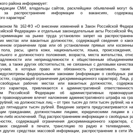
кого района информирует:
редакции СМИ, владельцы сайтов, расклейщики объявлений могут б
ти за распространение информации о вакансиях, содержащ
го характера"
коном № 162-ФЗ «О внесении изменений в Закон Российской Федера
сийской Федерации» и отдельные законодательные акты Российской Ф
скриминации на рынке труда установлен запрет на распростране
чих местах или вакантных должностях, содержащей сведения о как
венном ограничении прав или об установлении прямых или косвенн
 пола, расы, цвета кожи, национальности, языка, происхождения,
ального и должностного положения, возраста, места жительства, отн
надлежности или непринадлежности к общественным объединениям
ам, а также других обстоятельств, не связанных с деловыми качества
учаев, в которых право или обязанность устанавливать такие 
редусмотрены федеральными законами (информации о свободных ра
остях, содержащей ограничения дискриминационного характера). Лица,
свободных рабочих местах или вакантных должностях, содержа
ного характера, привлекаются к административной ответственност
твом Российской Федерации об административных правонаруше
е правонарушение влечет наложение административного штрафа на гра
рублей; на должностных лиц – от трех тысяч до пяти тысяч рублей; на 
 до пятнадцати тысяч рублей. Введение запрета предусматривается н
ции гражданами, должностными лицами, юридическими лицами в
ких-либо исключений. Под распространением информации о свободных р
ностях, содержащей ограничения дискриминационного характера, 
таких сведений в печати, трансляцию по радио и телевидению,
и других средствах массовой информации, распространение в сети Ин