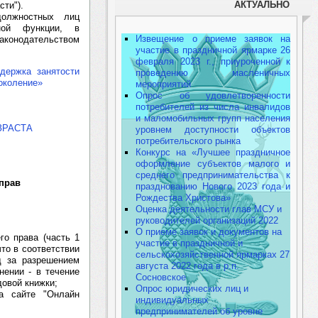
АКТУАЛЬНО
сти").
должностных лиц
нной функции, в
Извещение о приеме заявок на
конодательством
участие в праздничной ярмарке 26
февраля 2023 г., приуроченной к
держка занятости
проведению масленичных
околение»
мероприятий
Опрос об удовлетворенности
потребителей из числа инвалидов
и маломобильных групп населения
ЗРАСТА
уровнем доступности объектов
потребительского рынка
Конкурс на «Лучшее праздничное
оформление субъектов малого и
среднего предпринимательства к
прав
празднованию Нового 2023 года и
Рождества Христова»
Оценка деятельности глав МСУ и
руководителей организаций 2022
О приеме заявок и документов на
го права (часть 1
участие в праздничной и
то в соответствии
сельскохозяйственной ярмарках 27
д за разрешением
августа 2022 года в р.п.
нении - в течение
Сосновское
довой книжки;
Опрос юридических лиц и
а сайте "Онлайн
индивидуальных
предпринимателей об уровне