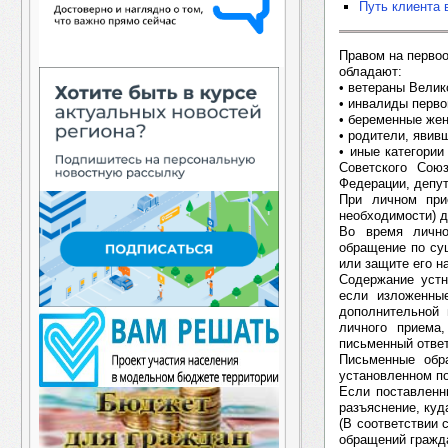
Путь клиента 
Правом на перво
обладают:
• ветераны Велик
• инвалиды перво
• беременные же
• родители, явив
• иные категории
Советского Сою
Федерации, депут
При личном при
необходимости) 
Во время лично
обращение по су
или защите его н
Содержание устн
если изложенны
дополнительной 
личного приема
письменный отве
Письменные обр
установленном п
Если поставленн
разъяснение, куд
(В соответствии 
обращений гражда