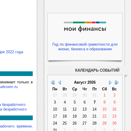
Гид по финансовой грамотности для
жизни, бизнеса и образования
бря 2022 года
КАЛЕНДАРЬ СОБЫТИЙ
ринимает только в
Август
2026
rudvsem.ru
Пн
Вт
Ср
Чт
Пт
Сб
Вс
27
28
29
30
31
1
2
3
4
5
6
7
8
9
а безработного
а безработного
10
11
12
13
14
15
16
17
18
19
20
21
22
23
24
25
26
27
28
29
30
абочего времени,
31
1
2
3
4
5
6