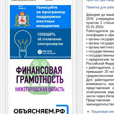
Памятка для рабо
Доводим до ваше
2576 утвержден
пунктом 3 стать
01.01.2022г.
Работодатели р
платформе в сфер
• органы государ
• органы государ
• органы местног
• государственн
• государственны
• юридические ли
Российской Феде
• работодатели,
превышает 25 чел
среднесписочная
Для работодател
возможность пр
представления 
электронном вид
числе через Инте
Представление
законодательство
Пошаговая инс