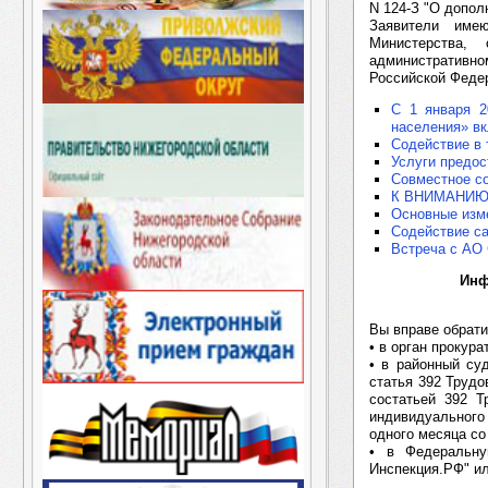
N 124-З "О допол
Заявители име
Министерства,
административн
Российской Феде
С 1 января 2
населения» в
Содействие в 
Услуги предо
Совместное с
К ВНИМАНИЮ
Основные изме
Содействие с
Встреча с АО
Инф
Вы вправе обрати
• в орган прокур
• в районный суд
статья 392 Трудо
состатьей 392 Т
индивидуального
одного месяца со
• в Федеральну
Инспекция.РФ" ил