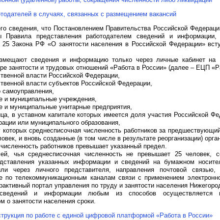
тодателей в случаях, связанных с размещением вакансий
го сведения, что Постановлением Правительства Российской Федераци
ы Правила представления работодателем сведений и информации,
и 25 Закона РФ «О занятости населения в Российской Федерации» вс
азмещают сведения и информацию только через личные кабинет на
е занятости и трудовых отношений «Работа в России» (далее – ЕЦП «Ра
ственной власти Российской Федерации,
ственной власти субъектов Российской Федерации,
о самоуправления,
ые и муниципальные учреждения,
е и муниципальные унитарные предприятия,
ца, в уставном капитале которых имеется доля участия Российской Фе
рации или муниципального образования,
 у которых среднесписочная численность работников за предшествующи
овек, и вновь созданные (в том числе в результате реорганизации) орга
 численность работников превышает указанный предел.
ей, чья среднесписочная численность не превышает 25 человек, с
едставления указанных информации и сведений на бумажном носите
или через личного представителя, направления почтовой связью,
е по телекоммуникационным каналам связи с применением электронно
рактивный портал управления по труду и занятости населения Нижегород
 сведений и информации любым из способов осуществляется 
м о занятости населения сроки.
трукция по работе с единой цифровой платформой «Работа в России»