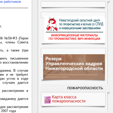
ре работников
в;
006 №59-ФЗ (Герои
ы, члены Совета
ть, а также (при
вить письменное
по восстановлению
жданина. В случае
ыми и не требуют
дан устно в ходе
х случаях дается
ПОЖАРООПАСНОСТЬ
и рассмотрению в
Карта класса
гражданину дается
пожароопасности
ядке рассмотрения
 2007 года