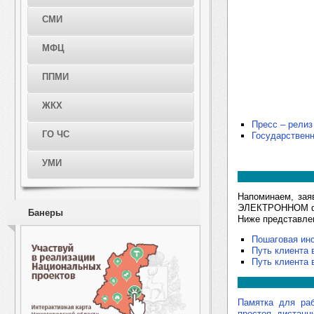
СМИ
МФЦ
ППМИ
ЖКХ
Пресс – релиз
ГО ЧС
Государственн
УМИ
Напоминаем, зая
ЭЛЕКТРОННОМ фо
Банеры
Ниже представле
Пошаговая инс
Путь клиента 
Путь клиента 
Памятка для раб
простоя, дистанц