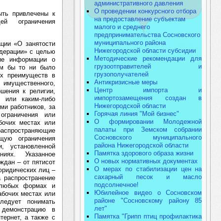
административного давления
О проведении конкурсного отбора
ыть привлечены к
на предоставление субъектам
ей ограничения
малого и среднего
предпринимательства Сосновского
муниципального района
ции «О занятости
Нижегородской области субсидии
едерации» с целью
Методические рекомендации для
ние информации о
грузоотправителей и
ом бы то ни было
грузополучателей
ых преимуществ в
Антикризисные меры
 имущественного,
Центр импорта и
ошения к религии,
импортозамещения создан в
 или каким-либо
Нижегородской области
ми работников, за
Горячая линия "Мой бизнес"
ограничения или
О формировании Молодежной
бочих местах или
палаты при Земском собрании
 распространяющие
Сосновского муниципального
щую ограничения
района Нижегородской области
и, установленной
Памятка здорового образа жизни
ниях. Указанное
О новых нормативных документах
ждан – от пятисот
О мерах по стабилизации цен на
юридических лиц –
сахарный песок и масло
а распространение
подсолнечное!
 любых формах и
Юбилейное видео о Сосновском
абочих местах или
районе "Сосновскому району 85
следует понимать
лет"
 демонстрацию в
Памятка "Грипп птиц профилактика
тернет, а также с