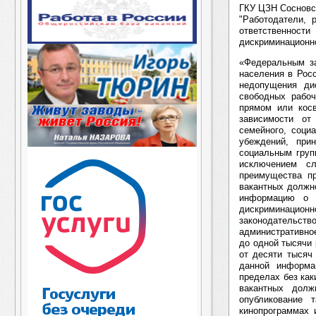
ГКУ ЦЗН Сосновс
"Работодатели, 
ответственнос
дискриминационно
«Федеральным за
населения в Рос
недопущения ди
свободных рабо
прямом или кос
зависимости от
семейного, соци
убеждений, при
социальным групп
исключением сл
преимущества п
вакантных должн
информацию о 
дискриминацион
законодательс
административно
до одной тысячи 
от десяти тысяч
данной информа
пределах без ка
вакантных долж
опубликование 
кинопрограммах 