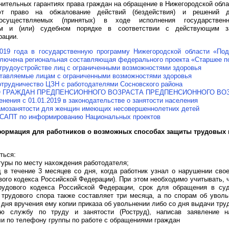
нительных гарантиях права граждан на обращение в Нижегородской обла
ют право на обжалование действий (бездействия) и решений 
 осуществляемых (принятых) в ходе исполнения государстве
ом и (или) судебном порядке в соответствии с действующим за
рации.
019 года в государственную программу Нижегородской области «Под
ключена региональная составляющая федерального проекта «Старшее п
трудоустройстве лиц с ограниченными возможностями здоровья
ставляемые лицам с ограниченными возможностями здоровья
отрудничество ЦЗН с работодателями Сосновского района
 ГРАЖДАН ПРЕДПЕНСИОННОГО ВОЗРАСТА ПРЕДПЕНСИОННОГО ВО
нения с 01.01.2019 в законодательстве о занятости населения
амозанятости для женщин имеющих несовершеннолетних детей
 САПТ по информированию Национальных проектов
ормация для работников о возможных способах защиты трудовых 
ться:
атуры по месту нахождения работодателя;
 в течение 3 месяцев со дня, когда работник узнал о нарушении свое
вого кодекса Российской Федерации). При этом необходимо учитывать, ч
рудового кодекса Российской Федерации, срок для обращения в су
 трудового спора также составляет три месяца, а по спорам об уволь
 дня вручения ему копии приказа об увольнении либо со дня выдачи тру
ю службу по труду и занятости (Роструд), написав заявление н
и по телефону группы по работе с обращениями граждан