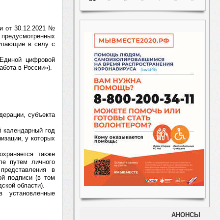
и от 30.12.2021 №
 предусмотренных
тупающие в силу с
 Единой цифровой
бота в России»).
дерации, субъекта
й календарный год
низации, у которых
охраняется также
ле путем личного
 представления в
й подписи (в том
ской области).
в установленные
АНОНСЫ