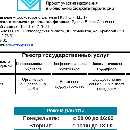
звание
– Сосновское отделение ГКУ НО «НЦЗН»
вского межмуниципального филиала
: Гусева Елена Сергеевна
ей линии»
- 8 831-74-2-76-31
ные:
606170, Нижегородская область, п.Сосновское, ул. Крупской 83 а.
-2-76-31
6-31
чта
sos-czn@sinn.ru
Реестр государственных услуг
анам в
Профессиональное
Профессиональная
Психологическая
одимой
обучение
ориентация
поддержка
Организация
Осуществление
Временное
сть
общественных
социальных выплат
трудоустройство
работ
гражданам
Режим работы
Понедельник:
с 08:00 до 16:00
Вторник:
с 10:00 до 18:00