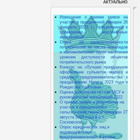
АКТУАЛЬНО
Извещение о приеме заявок на
участие в праздничной ярмарке 26
февраля 2023 г., приуроченной к
проведению масленичных
мероприятий
Опрос об удовлетворенности
потребителей из числа инвалидов
и маломобильных групп населения
уровнем доступности объектов
потребительского рынка
Конкурс на «Лучшее праздничное
оформление субъектов малого и
среднего предпринимательства к
празднованию Нового 2023 года и
Рождества Христова»
Оценка деятельности глав МСУ и
руководителей организаций 2022
О приеме заявок и документов на
участие в праздничной и
сельскохозяйственной ярмарках 27
августа 2022 года в р.п.
Сосновское
Опрос юридических лиц и
индивидуальных
предпринимателей об уровне