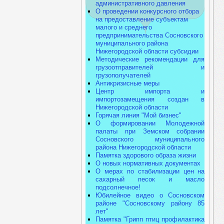
административного давления
О проведении конкурсного отбора
на предоставление субъектам
малого и среднего
предпринимательства Сосновского
муниципального района
Нижегородской области субсидии
Методические рекомендации для
грузоотправителей и
грузополучателей
Антикризисные меры
Центр импорта и
импортозамещения создан в
Нижегородской области
Горячая линия "Мой бизнес"
О формировании Молодежной
палаты при Земском собрании
Сосновского муниципального
района Нижегородской области
Памятка здорового образа жизни
О новых нормативных документах
О мерах по стабилизации цен на
сахарный песок и масло
подсолнечное!
Юбилейное видео о Сосновском
районе "Сосновскому району 85
лет"
Памятка "Грипп птиц профилактика