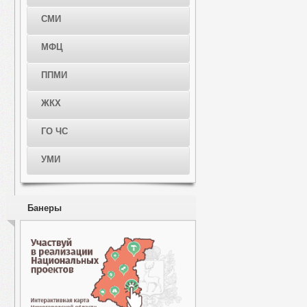
СМИ
МФЦ
ППМИ
ЖКХ
ГО ЧС
УМИ
Банеры