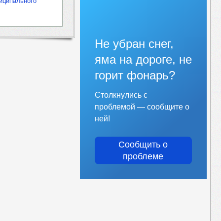
ниципального
Не убран снег,
яма на дороге, не
горит фонарь?
Столкнулись с
проблемой — сообщите о
ней!
Сообщить о
проблеме