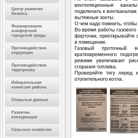
вентиляционные канал
Центр развития
подключать к вентканалам
бизнеса
вытяжные зонты.
О чем надо помнить, чтобы
Формирование
Во время работы газового
комфортной
городской среды
форточки, приоткрывайте 
в помещение.
Газовый проточный во
Противодействие
коррупции
кратковременного подогр
режиме увеличивает рис
Противодействие
сгорания топлива.
терроризму
Проверяйте тягу перед и
отопительного котла.
Избирательная
комиссия района
Открытые данные
Развитие
конкуренции
Сельское хозяйство