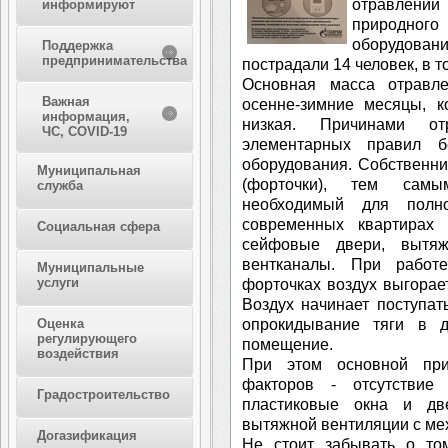
отравлени
информируют
природного
оборудова
Поддержка
предпринимательства
пострадали 14 человек, в т
Основная масса отравл
Важная
осенне-зимние месяцы, к
информация,
низкая. Причинами от
ЧС, COVID-19
элементарных правил бе
оборудования. Собственн
Муниципальная
(форточки), тем самы
служба
необходимый для полно
современных квартирах 
Социальная сфера
сейфовые двери, вытя
вентканалы. При работ
Муниципальные
услуги
форточках воздух выгорае
Воздух начинает поступат
опрокидывание тяги в д
Оценка
регулирующего
помещение.
воздействия
При этом основной при
факторов - отсутствие
Градостроительство
пластиковые окна и дв
вытяжной вентиляции с ме
Догазификация
Не стоит забывать о том