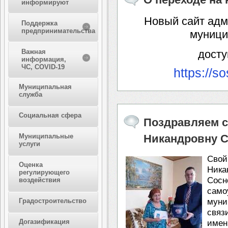
информируют
Новый сайт адм
Поддержка
предпринимательства
муници
Важная
досту
информация,
ЧС, COVID-19
https://s
Муниципальная
служба
Социальная сфера
Поздравляем с
Муниципальные
Никандровну С
услуги
Свой
Оценка
Ника
регулирующего
Сосн
воздействия
сам
Градостроительство
муни
связ
Догазификация
име