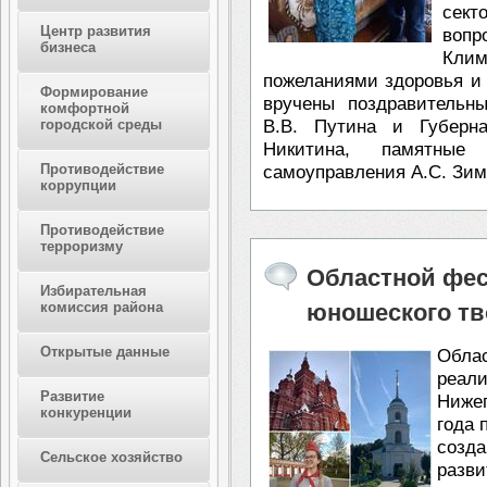
сек
Центр развития
воп
бизнеса
Кли
пожеланиями здоровья и
Формирование
вручены поздравительн
комфортной
городской среды
В.В. Путина и Губерна
Никитина, памятные
Противодействие
самоуправления А.С. Зим
коррупции
Противодействие
терроризму
Областной фес
Избирательная
комиссия района
юношеского тв
Открытые данные
Обла
реа
Развитие
Ниже
конкуренции
года 
созд
Сельское хозяйство
разв