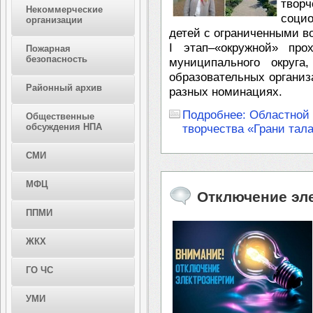
твор
Некоммерческие
соци
организации
детей с ограниченными в
I этап–«окружной» про
Пожарная
безопасность
муниципального округа
образовательных организ
Районный архив
разных номинациях.
Подробнее: Областной 
Общественные
обсуждения НПА
творчества «Грани тал
СМИ
МФЦ
Отключение эл
ППМИ
ЖКХ
ГО ЧС
УМИ