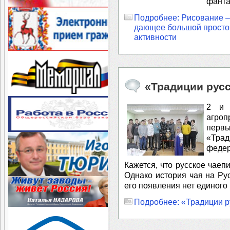
фанта
Подробнее: Рисование –
дающее большой простор
активности
«Традиции русс
2 и 
агро
перв
«Трад
федер
Кажется, что русское чаеп
Однако история чая на Ру
его появления нет единого
Подробнее: «Традиции р