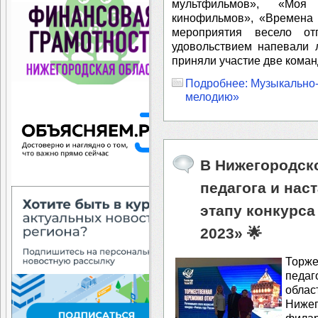
мультфильмов», «Моя
кинофильмов», «Времена 
мероприятия весело о
удовольствием напевали 
приняли участие две кома
Подробнее: Музыкально-
мелодию»
В Нижегородско
педагога и нас
этапу конкурса
2023» 🌟
Торже
педаг
обла
Ниж
филар