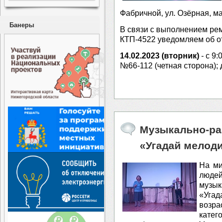
Фабричной, ул. Озёрная, ма
Банеры
В связи с выполнением ре
КТП-4522 уведомляем об о
14.02.2023 (вторник)
- с 9:
№66-112 (четная сторона); 
Музыкально-ра
«Угадай мелод
На ми
люде
музы
«Угад
возра
кат