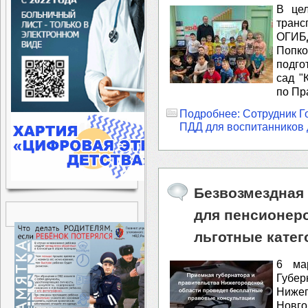
В цел
транс
ОГИБД
Поп
подго
сад "
по Пр
Подробнее: Сотрудник Г
ПДД для воспитанников д
Безвозмездная
для пенсионер
льготные катег
6 ма
Губ
Нижег
Новго