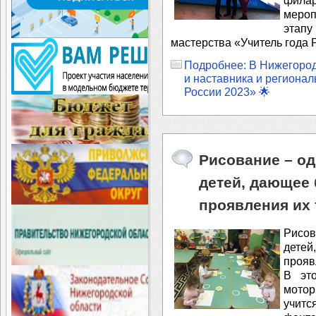
мероп
этап
мастерства «Учитель года 
Подробнее: В Нижегородс
и наставника и регионал
России 2023» 🌟
Рисование – о
детей, дающее
проявления их 
Рисо
дете
прояв
⁣‍В э
мотор
учит