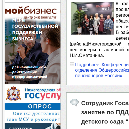
8 фе
прош
регио
обще
пенси
⁣В ра
дел
(района)Нижегородской
пенсионеры с активной ж
Н.И.Сметанина.
Подробнее: Конференци
отделения Общероссийс
пенсионеров России»
Сотрудник Гос
занятие по ПДД
детского сада 