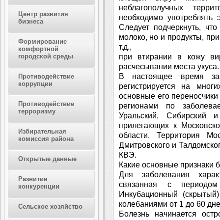
неблагополучных терри
Центр развития
необходимо употреблять э
бизнеса
Следует подчеркнуть, чт
молоко, но и продукты, при
Формирование
т.д.,
комфортной
при втирании в кожу ви
городской среды
расчесывании места укуса.
В настоящее время за
Противодействие
коррупции
регистрируется на многи
основные его переносчики
Противодействие
регионами по заболева
терроризму
Уральский, Сибирский 
прилегающих к Московско
Избирательная
области. Территория Мо
комиссия района
Дмитровского и Талдомског
КВЭ.
Открытые данные
Какие основные признаки 
Для заболевания характ
Развитие
связанная с периодом
конкуренции
Инкубационный (скрытый)
колебаниями от 1 до 60 дне
Сельское хозяйство
Болезнь начинается остр