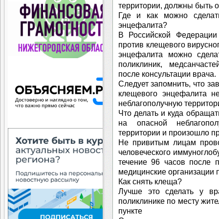
территории, должны быть о
Где и как можно сделат
энцефалита?
В Российской Федерации 
против клещевого вирусно
энцефалита можно сдела
поликлиник, медсанчасте
после консультации врача.
Следует запомнить, что за
клещевого энцефалита н
неблагополучную территор
Что делать и куда обращат
на опасной неблагопо
территории и произошло п
Не привитым лицам прово
человеческого иммуноглоб
течение 96 часов после 
медицинские организации 
Как снять клеща?
Лучше это сделать у вр
поликлинике по месту жит
пункте