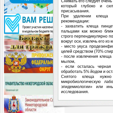
Снимать его следует очень
который глубоко и сил
присасывания.
При удалении клеща н
рекомендации:
- захватить клеща пинц
пальцами как можно ближ
строго перпендикулярно по
вокруг оси, извлечь его из
- место укуса продезинф
целей средством (70% спирт
- после извлечения клеща
мылом,
- если осталась черная 
обработать 5% йодом и ост
Снятого клеща нужно
микробиологическую ла
эпидемиологии» или ин
исследования.