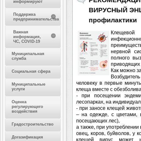
информируют
ВИРУСНЫЙ ЭНЦ
Поддержка
профилактики
предпринимательства
Важная
Клещевой
информация,
инфекцио
ЧС, COVID-19
преимущес
нервной си
Муниципальная
полного вы
служба
приводящих 
Как можно з
Социальная сфера
Возбудител
человеку в первые минут
Муниципальные
клеща вместе с обезболи
услуги
- при посещении эндем
лесопарках, на индивидуал
Оценка
регулирующего
- при заносе клещей живо
воздействия
– на одежде, с цветами, 
посещающих лес),
Градостроительство
а также, при употреблении 
овец, коров, буйволов, у 
Догазификация
клещей вирус может н