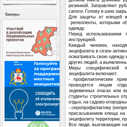
резинкой. Заправляют руб
сапоги. Голову и шею закр
Банеры
Для защиты от клещей и
репелленты, которыми об
одежду.
Перед использованием п
инструкцией.
Каждый человек, наход
энцефалита в сезон актив
осматривать свою одежду 
других людей, а выявленны
Меры специфической пр
энцефалита включают:
- профилактические при
проводятся лицам отд
эндемичных очагах или в
студенты строительных от
отдых, на садово-огородные
- серопрофилактику (непр
присасыванием клеща на 
энцефалиту территории, пр
Все люди, выезжающие на