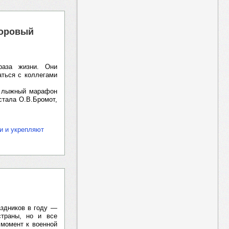
доровый
раза жизни. Они
аться с коллегами
ел лыжный марафон
стала О.В.Бромот,
и и укрепляют
аздников в году —
страны, но и все
 момент к военной