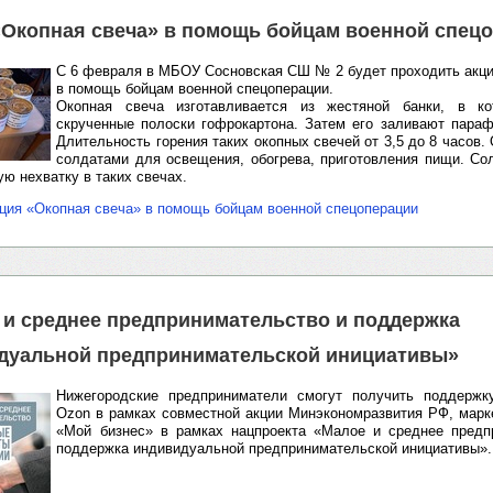
«Окопная свеча» в помощь бойцам военной спец
С 6 февраля в МБОУ Сосновская СШ № 2 будет проходить акци
в помощь бойцам военной спецоперации.
Окопная свеча изготавливается из жестяной банки, в к
скрученные полоски гофрокартона. Затем его заливают пара
Длительность горения таких окопных свечей от 3,5 до 8 часов.
солдатами для освещения, обогрева, приготовления пищи. С
ю нехватку в таких свечах.
ция «Окопная свеча» в помощь бойцам военной спецоперации
 и среднее предпринимательство и поддержка
дуальной предпринимательской инициативы»
Нижегородские предприниматели смогут получить поддерж
Ozon в рамках совместной акции Минэкономразвития РФ, марк
«Мой бизнес» в рамках нацпроекта «Малое и среднее предп
поддержка индивидуальной предпринимательской инициативы».