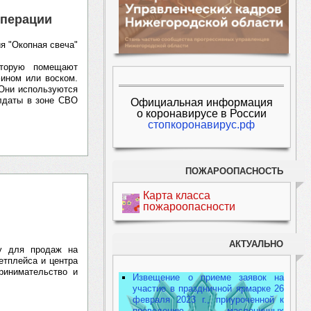
операции
я "Окопная свеча"
оторую помещают
фином или воском.
 Они используются
олдаты в зоне СВО
Официальная информация
о коронавирусе в России
стопкоронавирус.рф
ПОЖАРООПАСНОСТЬ
Карта класса
пожароопасности
АКТУАЛЬНО
ку для продаж на
етплейса и центра
ринимательство и
Извещение о приеме заявок на
участие в праздничной ярмарке 26
февраля 2023 г., приуроченной к
проведению масленичных