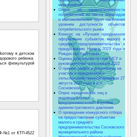
мероприятий
Опрос об удовлетворенности
потребителей из числа инвалидов
и маломобильных групп населения
уровнем доступности объектов
потребительского рынка
Конкурс на «Лучшее праздничное
оформление субъектов малого и
среднего предпринимательства к
празднованию Нового 2023 года и
Поэтому в детском
Рождества Христова»
дорового ребенка.
Оценка деятельности глав МСУ и
ться физкультурой
руководителей организаций 2022
О приеме заявок и документов на
участие в праздничной и
сельскохозяйственной ярмарках 27
августа 2022 года в р.п.
Сосновское
Опрос юридических лиц и
индивидуальных
предпринимателей об уровне
административного давления
О проведении конкурсного отбора
на предоставление субъектам
малого и среднего
предпринимательства Сосновского
муниципального района
 Ф-№1 от КТП-4522
Нижегородской области субсидии