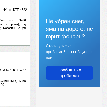
 Ф-№1 от КТП-4522
Не убран снег,
. Советская д.№66-
я сторона); д.
яма на дороге, не
11; магазин на ул.
горит фонарь?
Столкнулись с
проблемой — сообщите о
ней!
Сообщить о
кВ Ф-№1 КТП-4091
проблеме
Н.Сусловой д. №50-
-29.