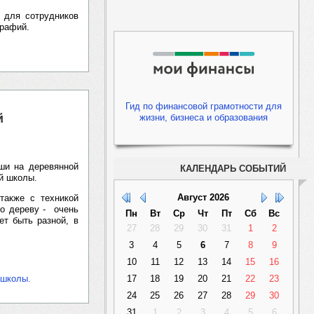
 для сотрудников
графий.
Гид по финансовой грамотности для
й
жизни, бизнеса и образования
оши на деревянной
КАЛЕНДАРЬ СОБЫТИЙ
й школы.
Август
2026
также с техникой
по дереву - очень
Пн
Вт
Ср
Чт
Пт
Сб
Вс
т быть разной, в
27
28
29
30
31
1
2
3
4
5
6
7
8
9
10
11
12
13
14
15
16
 школы.
17
18
19
20
21
22
23
24
25
26
27
28
29
30
31
1
2
3
4
5
6