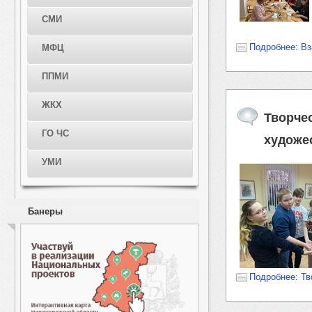
СМИ
Подробнее: Вз
МФЦ
ППМИ
ЖКХ
Творче
ГО ЧС
художе
УМИ
Банеры
Подробнее: Тв