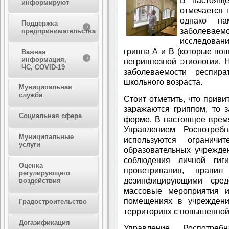
В настояще
информируют
отмечается
однако на
Поддержка
заболев
предпринимательства
исследован
гриппа А и В (которые вош
Важная
информация,
негриппозной этиологии. 
ЧС, COVID-19
заболеваемости респир
школьного возраста.
Муниципальная
служба
Стоит отметить, что прив
заражаются гриппом, то 
Социальная сфера
форме. В настоящее врем
Управлением Роспотреб
Муниципальные
используются огранич
услуги
образовательных учрежде
соблюдения личной гиг
Оценка
проветривания, прави
регулирующего
дезинфицирующими средс
воздействия
массовые мероприятия и
помещениях в учреждени
Градостроительство
территориях с повышенной
Догазификация
Управление Роспотребн