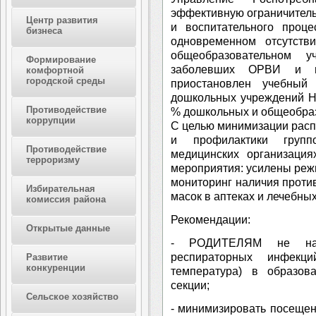
эффективную ограничитель
Центр развития
и воспитательного проц
бизнеса
одновременном отсутств
общеобразовательном 
Формирование
заболевших ОРВИ и г
комфортной
городской среды
приостановлен учебный
дошкольных учреждений Ни
Противодействие
% дошкольных и общеобра
коррупции
С целью минимизации рас
и профилактики групп
Противодействие
медицинских организация
терроризму
мероприятия: усилены реж
мониторинг наличия проти
Избирательная
масок в аптеках и лечебны
комиссия района
Рекомендации:
Открытые данные
- РОДИТЕЛЯМ не нап
респираторных инфекци
Развитие
конкуренции
температура) в образов
секции;
Сельское хозяйство
- минимизировать посеще