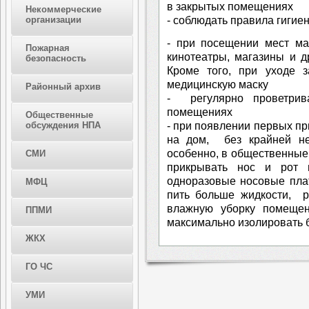
в закрытых помещениях
Некоммерческие
- соблюдать правила гигие
организации
- при посещении мест ма
Пожарная
кинотеатры, магазины и д
безопасность
Кроме того, при уходе 
медицинскую маску
Районный архив
- регулярно проветри
помещениях
Общественные
- при появлении первых пр
обсуждения НПА
на дом, без крайней не
особенно, в общественные
СМИ
прикрывать нос и рот п
одноразовые носовые плат
МФЦ
пить больше жидкости, р
влажную уборку помещени
ППМИ
максимально изолировать б
ЖКХ
ГО ЧС
УМИ