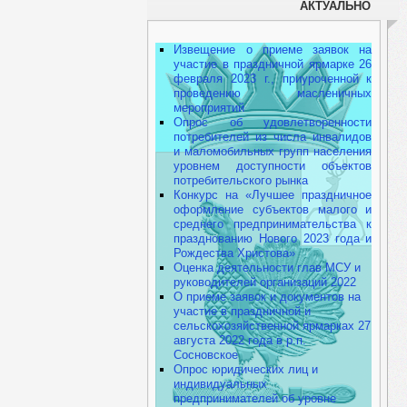
АКТУАЛЬНО
Извещение о приеме заявок на
участие в праздничной ярмарке 26
февраля 2023 г., приуроченной к
проведению масленичных
мероприятий
Опрос об удовлетворенности
потребителей из числа инвалидов
и маломобильных групп населения
уровнем доступности объектов
потребительского рынка
Конкурс на «Лучшее праздничное
оформление субъектов малого и
среднего предпринимательства к
празднованию Нового 2023 года и
Рождества Христова»
Оценка деятельности глав МСУ и
руководителей организаций 2022
О приеме заявок и документов на
участие в праздничной и
сельскохозяйственной ярмарках 27
августа 2022 года в р.п.
Сосновское
Опрос юридических лиц и
индивидуальных
предпринимателей об уровне