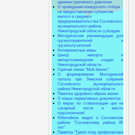
административного давления
О проведении конкурсного отбора
на предоставление субъектам
малого и среднего
предпринимательства Сосновского
муниципального района
Нижегородской области субсидии
Методические рекомендации для
грузоотправителей и
грузополучателей
Антикризисные меры
Центр импорта и
импортозамещения создан в
Нижегородской области
Горячая линия "Мой бизнес"
О формировании Молодежной
палаты при Земском собрании
Сосновского муниципального
района Нижегородской области
Памятка здорового образа жизни
О новых нормативных документах
О мерах по стабилизации цен на
сахарный песок и масло
подсолнечное!
Юбилейное видео о Сосновском
районе "Сосновскому району 85
лет"
Памятка "Грипп птиц профилактика