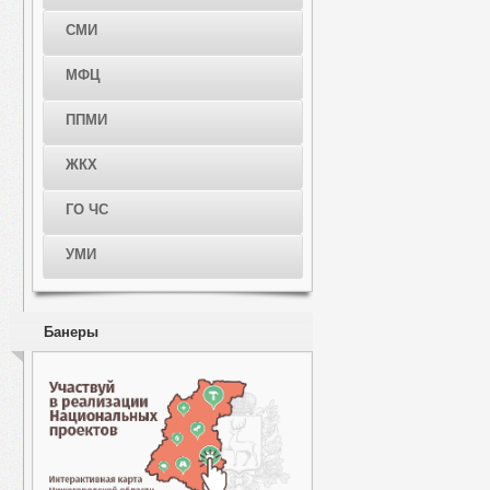
СМИ
МФЦ
ППМИ
ЖКХ
ГО ЧС
УМИ
Банеры