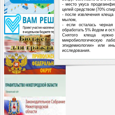
- место укуса продезинф
целей средством (70% спирт
- после извлечения клеща
мылом,
- если осталась черная 
обработать 5% йодом и ост
Снятого клеща нужно
микробиологическую ла
эпидемиологии» или ин
исследования.