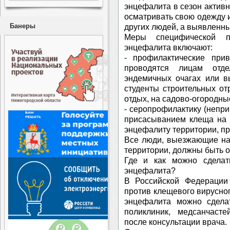
энцефалита в сезон актив
осматривать свою одежду 
Банеры
других людей, а выявленны
Меры специфической пр
энцефалита включают:
- профилактические при
проводятся лицам отд
эндемичных очагах или в
студенты строительных от
отдых, на садово-огородные
- серопрофилактику (непр
присасыванием клеща на 
энцефалиту территории, пр
Все люди, выезжающие на
территории, должны быть о
Где и как можно сделат
энцефалита?
В Российской Федерации 
против клещевого вирусно
энцефалита можно сдела
поликлиник, медсанчасте
после консультации врача.