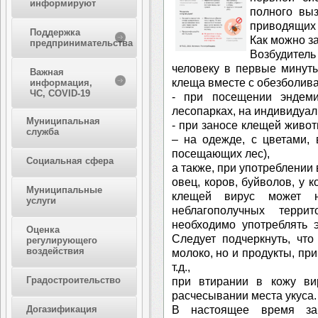
информируют
полного вы
приводящих 
Поддержка
Как можно з
предпринимательства
Возбудител
человеку в первые минут
Важная
клеща вместе с обезболи
информация,
ЧС, COVID-19
- при посещении эндем
лесопарках, на индивидуал
Муниципальная
- при заносе клещей живо
служба
– на одежде, с цветами, 
посещающих лес),
Социальная сфера
а также, при употреблении 
овец, коров, буйволов, у 
Муниципальные
клещей вирус может н
услуги
неблагополучных терри
необходимо употреблять э
Оценка
Следует подчеркнуть, чт
регулирующего
воздействия
молоко, но и продукты, при
т.д.,
Градостроительство
при втирании в кожу ви
расчесывании места укуса.
В настоящее время за
Догазификация