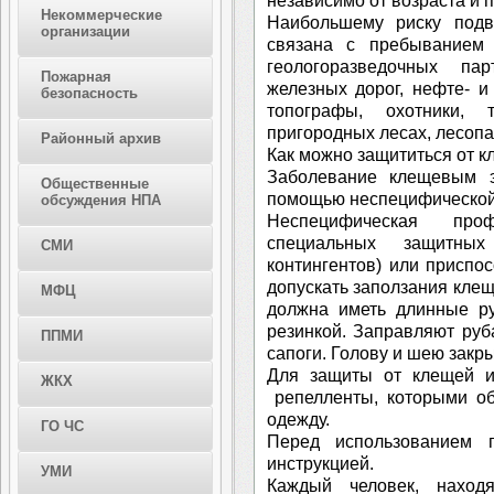
независимо от возраста и п
Некоммерческие
Наибольшему риску подв
организации
связана с пребыванием 
геологоразведочных па
Пожарная
железных дорог, нефте- и
безопасность
топографы, охотники, 
пригородных лесах, лесопа
Районный архив
Как можно защититься от 
Заболевание клещевым 
Общественные
помощью неспецифической
обсуждения НПА
Неспецифическая про
специальных защитных
СМИ
контингентов) или приспо
допускать заползания клещ
МФЦ
должна иметь длинные ру
резинкой. Заправляют руб
ППМИ
сапоги. Голову и шею закр
Для защиты от клещей и
ЖКХ
репелленты, которыми об
одежду.
ГО ЧС
Перед использованием п
инструкцией.
УМИ
Каждый человек, наход