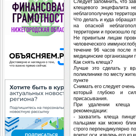
Следует запомнить, что за
клещевого энцефалита н
неблагополучную территор
Что делать и куда обращат
на опасной неблагопо
территории и произошло п
Не привитым лицам прово
человеческого иммуноглоб
течение 96 часов после 
медицинские организации 
Как снять клеща?
Лучше это сделать у вр
поликлинике по месту жит
пункте
Снимать его следует очень
который глубоко и сил
присасывания.
При удалении клеща н
рекомендации:
- захватить клеща пинц
пальцами как можно ближ
строго перпендикулярно по
вокруг оси, извлечь его из