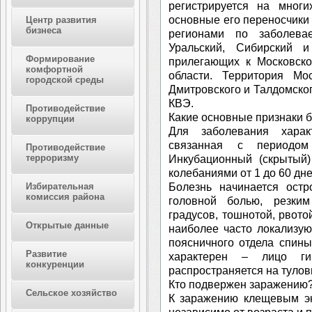
регистрируется на многи
основные его переносчики
Центр развития
бизнеса
регионами по заболева
Уральский, Сибирский 
Формирование
прилегающих к Московско
комфортной
области. Территория Мо
городской среды
Дмитровского и Талдомског
КВЭ.
Противодействие
Какие основные признаки 
коррупции
Для заболевания характ
связанная с периодом
Противодействие
терроризму
Инкубационный (скрытый)
колебаниями от 1 до 60 дне
Болезнь начинается остр
Избирательная
комиссия района
головной болью, резки
градусов, тошнотой, рвот
Открытые данные
наиболее часто локализую
поясничного отдела спины
Развитие
характерен – лицо гип
конкуренции
распространяется на тулов
Кто подвержен заражению
Сельское хозяйство
К заражению клещевым э