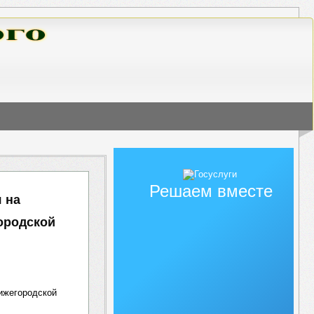
Решаем вместе
 на
ородской
ижегородской