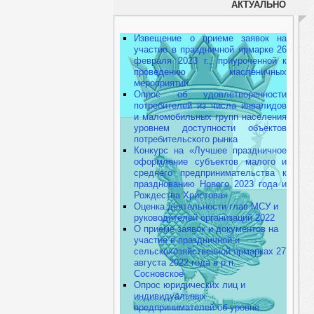
АКТУАЛЬНО
Извещение о приеме заявок на
участие в праздничной ярмарке 26
февраля 2023 г., приуроченной к
проведению масленичных
мероприятий
Опрос об удовлетворенности
потребителей из числа инвалидов
и маломобильных групп населения
уровнем доступности объектов
потребительского рынка
Конкурс на «Лучшее праздничное
оформление субъектов малого и
среднего предпринимательства к
празднованию Нового 2023 года и
Рождества Христова»
Оценка деятельности глав МСУ и
руководителей организаций 2022
О приеме заявок и документов на
участие в праздничной и
сельскохозяйственной ярмарках 27
августа 2022 года в р.п.
Сосновское
Опрос юридических лиц и
индивидуальных
предпринимателей об уровне