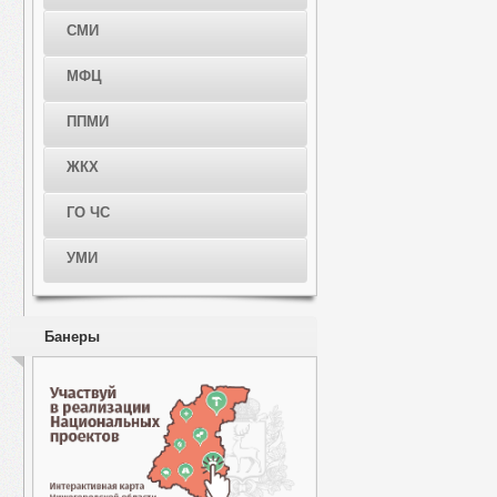
СМИ
МФЦ
ППМИ
ЖКХ
ГО ЧС
УМИ
Банеры