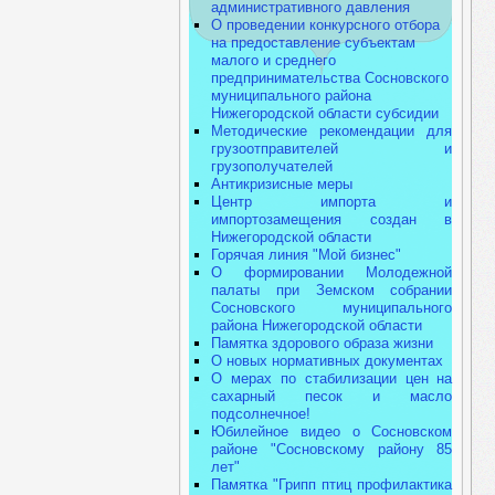
административного давления
О проведении конкурсного отбора
на предоставление субъектам
малого и среднего
предпринимательства Сосновского
муниципального района
Нижегородской области субсидии
Методические рекомендации для
грузоотправителей и
грузополучателей
Антикризисные меры
Центр импорта и
импортозамещения создан в
Нижегородской области
Горячая линия "Мой бизнес"
О формировании Молодежной
палаты при Земском собрании
Сосновского муниципального
района Нижегородской области
Памятка здорового образа жизни
О новых нормативных документах
О мерах по стабилизации цен на
сахарный песок и масло
подсолнечное!
Юбилейное видео о Сосновском
районе "Сосновскому району 85
лет"
Памятка "Грипп птиц профилактика