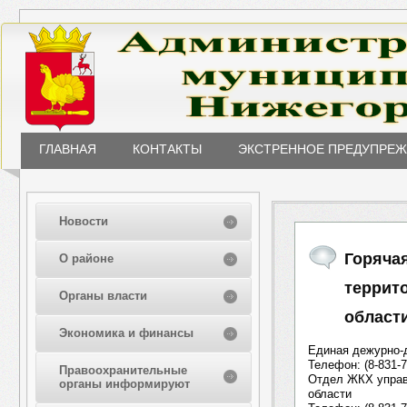
ГЛАВНАЯ
КОНТАКТЫ
ЭКСТРЕННОЕ ПРЕДУПРЕ
Новости
Горяча
О районе
террит
Органы власти
област
Экономика и финансы
Единая дежурно-
Телефон: (8-831-7
Правоохранительные
Отдел ЖКХ управ
органы информируют
области