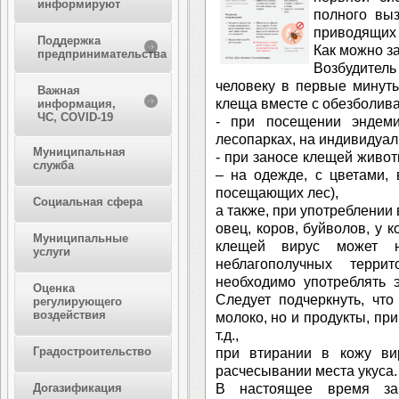
информируют
полного вы
приводящих 
Поддержка
Как можно з
предпринимательства
Возбудител
человеку в первые минут
Важная
клеща вместе с обезболи
информация,
ЧС, COVID-19
- при посещении эндем
лесопарках, на индивидуал
Муниципальная
- при заносе клещей живо
служба
– на одежде, с цветами, 
посещающих лес),
Социальная сфера
а также, при употреблении 
овец, коров, буйволов, у 
Муниципальные
клещей вирус может н
услуги
неблагополучных терри
необходимо употреблять э
Оценка
Следует подчеркнуть, чт
регулирующего
воздействия
молоко, но и продукты, при
т.д.,
Градостроительство
при втирании в кожу ви
расчесывании места укуса.
В настоящее время за
Догазификация