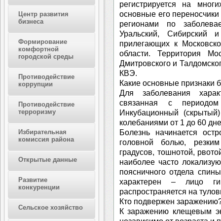
регистрируется на многи
основные его переносчики
Центр развития
бизнеса
регионами по заболева
Уральский, Сибирский 
Формирование
прилегающих к Московско
комфортной
области. Территория Мо
городской среды
Дмитровского и Талдомског
КВЭ.
Противодействие
Какие основные признаки 
коррупции
Для заболевания характ
связанная с периодом
Противодействие
терроризму
Инкубационный (скрытый)
колебаниями от 1 до 60 дне
Болезнь начинается остр
Избирательная
комиссия района
головной болью, резки
градусов, тошнотой, рвот
Открытые данные
наиболее часто локализую
поясничного отдела спины
Развитие
характерен – лицо гип
конкуренции
распространяется на тулов
Кто подвержен заражению
Сельское хозяйство
К заражению клещевым э