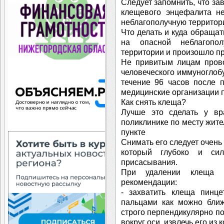
Следует запомнить, что за
клещевого энцефалита н
неблагополучную территор
Что делать и куда обращат
на опасной неблагопо
территории и произошло п
Не привитым лицам прово
человеческого иммуноглоб
течение 96 часов после 
медицинские организации 
Как снять клеща?
Лучше это сделать у вр
поликлинике по месту жит
пункте
Снимать его следует очень
который глубоко и сил
присасывания.
При удалении клеща н
рекомендации:
- захватить клеща пинц
пальцами как можно ближ
строго перпендикулярно по
вокруг оси, извлечь его из