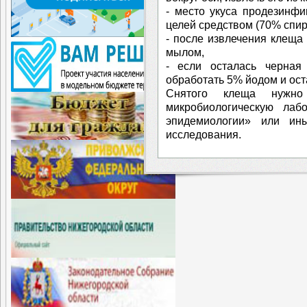
- место укуса продезинф
целей средством (70% спирт
- после извлечения клеща
мылом,
- если осталась черная 
обработать 5% йодом и ост
Снятого клеща нужно
микробиологическую ла
эпидемиологии» или ин
исследования.