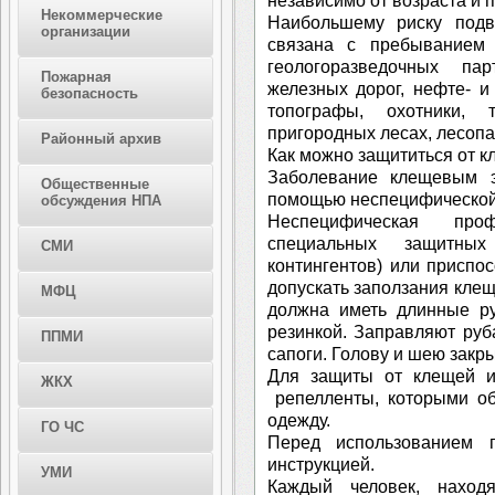
независимо от возраста и п
Некоммерческие
Наибольшему риску подв
организации
связана с пребыванием 
геологоразведочных па
Пожарная
железных дорог, нефте- и
безопасность
топографы, охотники, 
пригородных лесах, лесопа
Районный архив
Как можно защититься от 
Заболевание клещевым 
Общественные
помощью неспецифической
обсуждения НПА
Неспецифическая про
специальных защитных
СМИ
контингентов) или приспо
допускать заползания клещ
МФЦ
должна иметь длинные ру
резинкой. Заправляют руб
ППМИ
сапоги. Голову и шею закр
Для защиты от клещей и
ЖКХ
репелленты, которыми об
одежду.
ГО ЧС
Перед использованием п
инструкцией.
УМИ
Каждый человек, наход