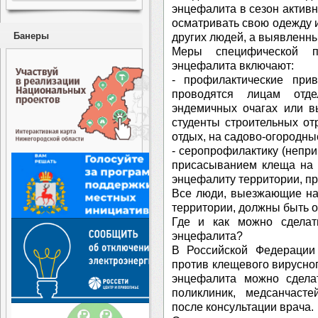
энцефалита в сезон актив
осматривать свою одежду 
Банеры
других людей, а выявленны
Меры специфической пр
энцефалита включают:
- профилактические при
проводятся лицам отд
эндемичных очагах или в
студенты строительных от
отдых, на садово-огородные
- серопрофилактику (непр
присасыванием клеща на 
энцефалиту территории, пр
Все люди, выезжающие на
территории, должны быть о
Где и как можно сделат
энцефалита?
В Российской Федерации 
против клещевого вирусно
энцефалита можно сдела
поликлиник, медсанчасте
после консультации врача.