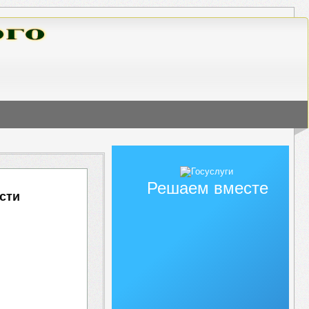
Решаем вместе
сти