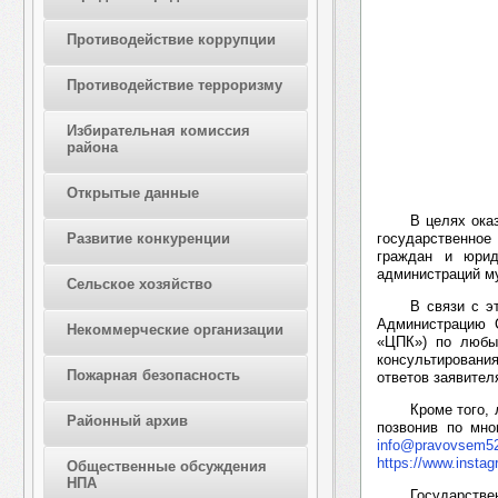
Противодействие коррупции
Противодействие терроризму
Избирательная комиссия
района
Открытые данные
В целях ока
государственно
Развитие конкуренции
граждан и юрид
администраций му
Сельское хозяйство
В связи с э
Администрацию С
Некоммерческие организации
«ЦПК») по любы
консультирован
Пожарная безопасность
ответов заявител
Кроме того,
Районный архив
позвонив по мно
info@pravovsem52
https://www.insta
Общественные обсуждения
НПА
Государстве