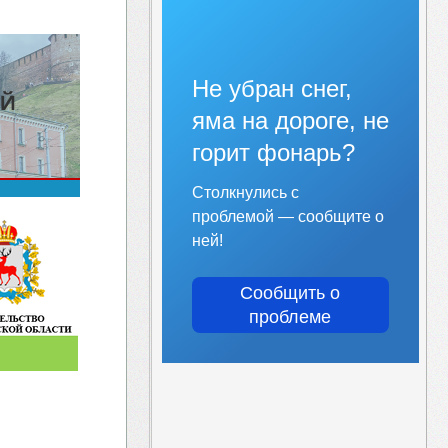
Не убран снег,
яма на дороге, не
горит фонарь?
Столкнулись с
проблемой — сообщите о
ней!
Сообщить о
проблеме