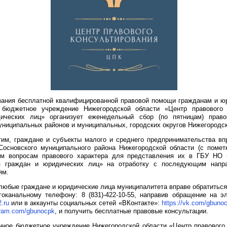
зания бесплатной квалифицированной правовой помощи гражданам и ю
е бюджетное учреждение Нижегородской области «Центр правового 
ических лиц» организует еженедельный сбор (по пятницам) прав
ниципальных районов и муниципальных, городских округов Нижегородск
тим, граждане и субъекты малого и среднего предпринимательства вп
основского муниципального района Нижегородской области (с поме
м вопросам правового характера для представления их в ГБУ НО 
ия граждан и юридических лиц» на отработку с последующим напр
ям.
 любые граждане и юридические лица муниципалитета вправе обратитьс
гоканальному телефону: 8 (831)-422-10-55, направив обращение на э
.ru
или в аккаунты социальных сетей «ВКонтакте»:
https://vk.com/gbuno
gram.com/gbunocpk
, и получить бесплатные правовые консультации.
нное бюджетное учреждение Нижегородской области «Центр правового