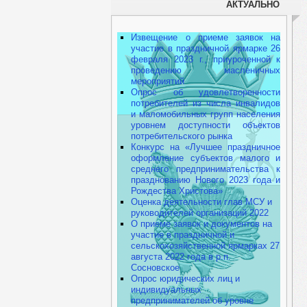
АКТУАЛЬНО
Извещение о приеме заявок на
участие в праздничной ярмарке 26
февраля 2023 г., приуроченной к
проведению масленичных
мероприятий
Опрос об удовлетворенности
потребителей из числа инвалидов
и маломобильных групп населения
уровнем доступности объектов
потребительского рынка
Конкурс на «Лучшее праздничное
оформление субъектов малого и
среднего предпринимательства к
празднованию Нового 2023 года и
Рождества Христова»
Оценка деятельности глав МСУ и
руководителей организаций 2022
О приеме заявок и документов на
участие в праздничной и
сельскохозяйственной ярмарках 27
августа 2022 года в р.п.
Сосновское
Опрос юридических лиц и
индивидуальных
предпринимателей об уровне