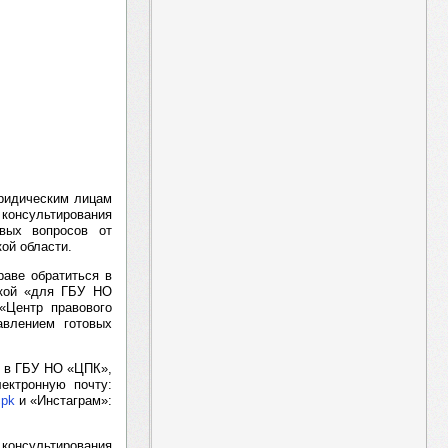
ридическим лицам
консультирования
овых вопросов от
ой области.
раве обратиться в
ткой «для ГБУ НО
«Центр правового
авлением готовых
я в ГБУ НО «ЦПК»,
лектронную почту:
cpk
и «Инстаграм»:
 консультирования