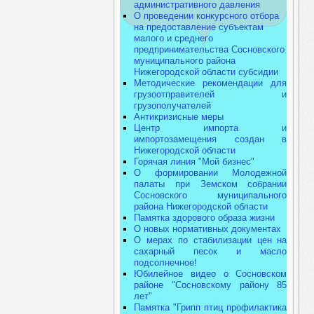
административного давления
О проведении конкурсного отбора
на предоставление субъектам
малого и среднего
предпринимательства Сосновского
муниципального района
Нижегородской области субсидии
Методические рекомендации для
грузоотправителей и
грузополучателей
Антикризисные меры
Центр импорта и
импортозамещения создан в
Нижегородской области
Горячая линия "Мой бизнес"
О формировании Молодежной
палаты при Земском собрании
Сосновского муниципального
района Нижегородской области
Памятка здорового образа жизни
О новых нормативных документах
О мерах по стабилизации цен на
сахарный песок и масло
подсолнечное!
Юбилейное видео о Сосновском
районе "Сосновскому району 85
лет"
Памятка "Грипп птиц профилактика