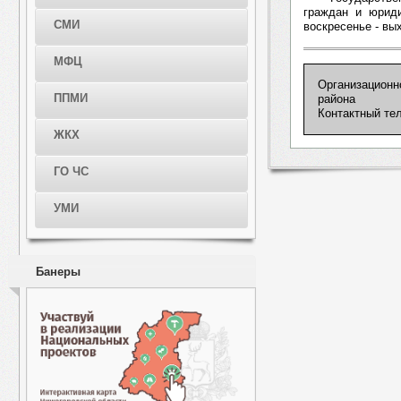
граждан и юриди
СМИ
воскресенье - вых
МФЦ
Организационн
ППМИ
района
Контактный тел
ЖКХ
ГО ЧС
УМИ
Банеры