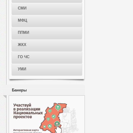
СМИ
МФЦ
ППМИ
ЖКХ
ГО ЧС
УМИ
Банеры