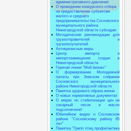
административного давления
О проведении конкурсного отбора
на предоставление субъектам
малого и среднего
предпринимательства Сосновского
муниципального района
Нижегородской области субсидии
Методические рекомендации для
грузоотправителей и
грузополучателей
Антикризисные меры
Центр импорта и
импортозамещения создан в
Нижегородской области
Горячая линия "Мой бизнес"
О формировании Молодежной
палаты при Земском собрании
Сосновского муниципального
района Нижегородской области
Памятка здорового образа жизни
О новых нормативных документах
О мерах по стабилизации цен на
сахарный песок и масло
подсолнечное!
Юбилейное видео о Сосновском
районе "Сосновскому району 85
лет"
Памятка "Грипп птиц профилактика