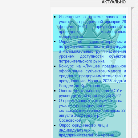
АКТУАЛЬНО
Извещение о приеме заявок на
участие в праздничной ярмарке 26
февраля 2023 г., приуроченной к
проведению масленичных
мероприятий
Опрос об удовлетворенности
потребителей из числа инвалидов
и маломобильных групп населения
уровнем доступности объектов
потребительского рынка
Конкурс на «Лучшее праздничное
оформление субъектов малого и
среднего предпринимательства к
празднованию Нового 2023 года и
Рождества Христова»
Оценка деятельности глав МСУ и
руководителей организаций 2022
О приеме заявок и документов на
участие в праздничной и
сельскохозяйственной ярмарках 27
августа 2022 года в р.п.
Сосновское
Опрос юридических лиц и
индивидуальных
предпринимателей об уровне