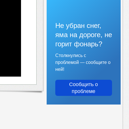
Не убран снег,
яма на дороге, не
горит фонарь?
Столкнулись с
проблемой — сообщите о
ней!
Сообщить о
проблеме