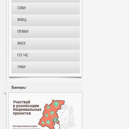
СМИ
МФЦ
ППМИ
ЖКХ
ГО ЧС
УМИ
Банеры