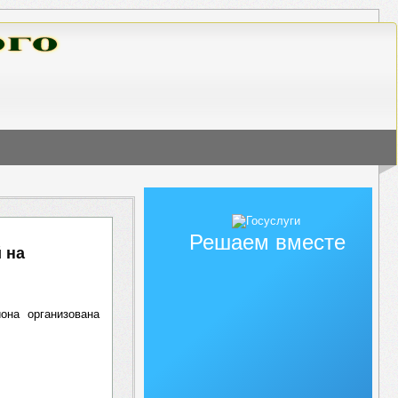
Решаем вместе
 на
она организована