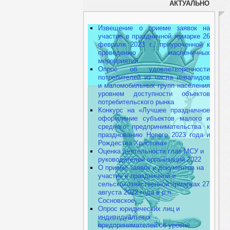
АКТУАЛЬНО
Извещение о приеме заявок на
участие в праздничной ярмарке 26
февраля 2023 г., приуроченной к
проведению масленичных
мероприятий
Опрос об удовлетворенности
потребителей из числа инвалидов
и маломобильных групп населения
уровнем доступности объектов
потребительского рынка
Конкурс на «Лучшее праздничное
оформление субъектов малого и
среднего предпринимательства к
празднованию Нового 2023 года и
Рождества Христова»
Оценка деятельности глав МСУ и
руководителей организаций 2022
О приеме заявок и документов на
участие в праздничной и
сельскохозяйственной ярмарках 27
августа 2022 года в р.п.
Сосновское
Опрос юридических лиц и
индивидуальных
предпринимателей об уровне