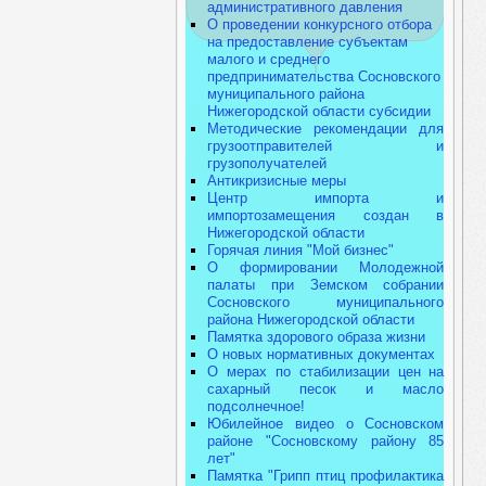
административного давления
О проведении конкурсного отбора
на предоставление субъектам
малого и среднего
предпринимательства Сосновского
муниципального района
Нижегородской области субсидии
Методические рекомендации для
грузоотправителей и
грузополучателей
Антикризисные меры
Центр импорта и
импортозамещения создан в
Нижегородской области
Горячая линия "Мой бизнес"
О формировании Молодежной
палаты при Земском собрании
Сосновского муниципального
района Нижегородской области
Памятка здорового образа жизни
О новых нормативных документах
О мерах по стабилизации цен на
сахарный песок и масло
подсолнечное!
Юбилейное видео о Сосновском
районе "Сосновскому району 85
лет"
Памятка "Грипп птиц профилактика