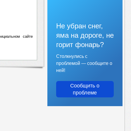
Не убран снег,
яма на дороге, не
ициальном сайте
горит фонарь?
Столкнулись с
проблемой — сообщите о
ней!
Сообщить о
проблеме