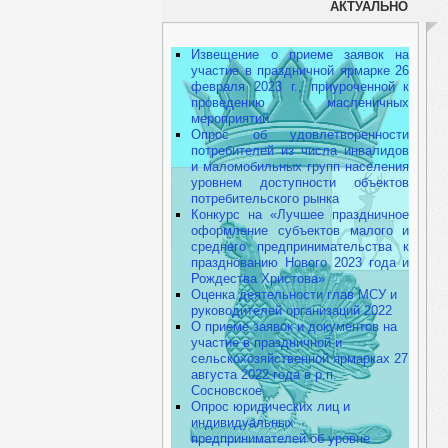
АКТУАЛЬНО
Извещение о приеме заявок на
участие в праздничной ярмарке 26
февраля 2023 г., приуроченной к
проведению масленичных
мероприятий
Опрос об удовлетворенности
потребителей из числа инвалидов
и маломобильных групп населения
уровнем доступности объектов
потребительского рынка
Конкурс на «Лучшее праздничное
оформление субъектов малого и
среднего предпринимательства к
празднованию Нового 2023 года и
Рождества Христова»
Оценка деятельности глав МСУ и
руководителей организаций 2022
О приеме заявок и документов на
участие в праздничной и
сельскохозяйственной ярмарках 27
августа 2022 года в р.п.
Сосновское
Опрос юридических лиц и
индивидуальных
предпринимателей об уровне