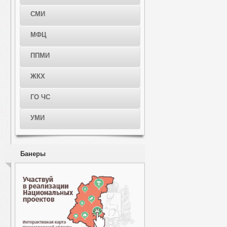
СМИ
МФЦ
ППМИ
ЖКХ
ГО ЧС
УМИ
Банеры