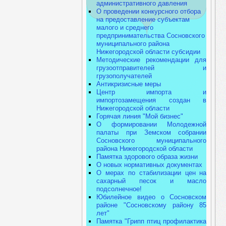
административного давления
О проведении конкурсного отбора
на предоставление субъектам
малого и среднего
предпринимательства Сосновского
муниципального района
Нижегородской области субсидии
Методические рекомендации для
грузоотправителей и
грузополучателей
Антикризисные меры
Центр импорта и
импортозамещения создан в
Нижегородской области
Горячая линия "Мой бизнес"
О формировании Молодежной
палаты при Земском собрании
Сосновского муниципального
района Нижегородской области
Памятка здорового образа жизни
О новых нормативных документах
О мерах по стабилизации цен на
сахарный песок и масло
подсолнечное!
Юбилейное видео о Сосновском
районе "Сосновскому району 85
лет"
Памятка "Грипп птиц профилактика