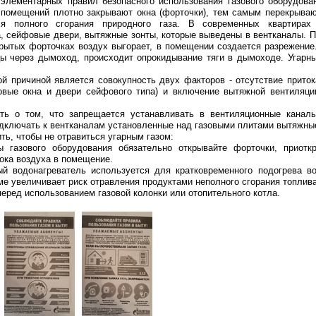
элементарных правил безопасного использования газового оборудова
помещений плотно закрывают окна (форточки), тем самым перекрываю
я полного сгорания природного газа. В современных квартирах 
, сейфовые двери, вытяжные зонты, которые выведены в вентканалы. П
крытых форточках воздух выгорает, в помещении создается разрежение
цы через дымоход, происходит опрокидывание тяги в дымоходе. Угарны
й причиной является совокупность двух факторов - отсутствие приток
овые окна и двери сейфового типа) и включение вытяжной вентиляци
ть о том, что запрещается устанавливать в вентиляционные канал
одключать к вентканалам установленные над газовыми плитами вытяжны
ть, чтобы не отравиться угарным газом:
 газового оборудования обязательно открывайте форточки, приотк
ока воздуха в помещение.
ый водонагреватель используется для кратковременного подогрева в
е увеличивает риск отравления продуктами неполного сгорания топлива
перед использованием газовой колонки или отопительного котла.