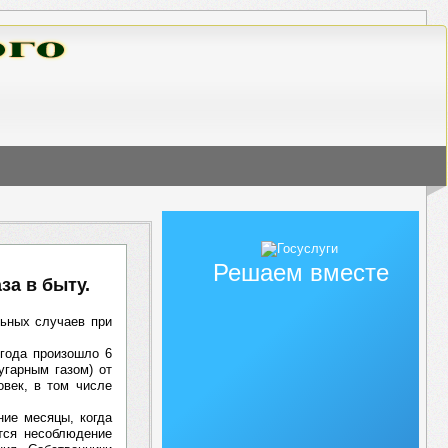
Решаем вместе
за в быту.
льных случаев при
 года произошло 6
угарным газом) от
овек, в том числе
ние месяцы, когда
тся несоблюдение