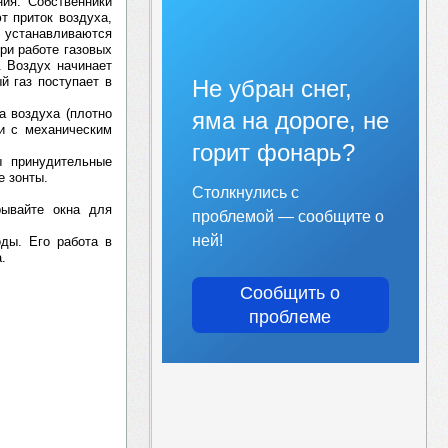
ния. Собственники
т приток воздуха,
устанавливаются
ри работе газовых
. Воздух начинает
й газ поступает в
Не убран снег,
а воздуха (плотно
яма на дороге, не
и с механическим
горит фонарь?
ы принудительные
е зонты.
Столкнулись с
рывайте окна для
проблемой — сообщите о
ней!
оды. Его работа в
.
Сообщить о
проблеме