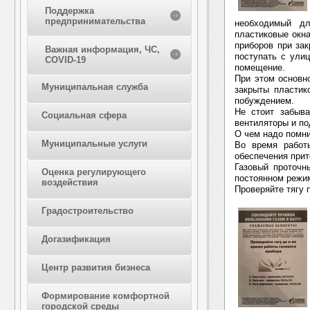
Поддержка
предпринимательства
необходимый дл
пластиковые окна
приборов при за
Важная информация, ЧС,
поступать с ули
COVID-19
помещение.
При этом основно
Муниципальная служба
закрыты пластик
побуждением.
Не стоит забыва
Социальная сфера
вентиляторы и п
О чем надо помни
Муниципальные услуги
Во время работы
обеспечения прит
Газовый проточн
Оценка регулирующего
постоянном режим
воздействия
Проверяйте тягу 
Градостроительство
Догазификация
Центр развития бизнеса
Формирование комфортной
городской среды