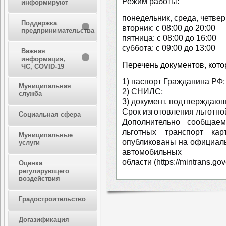
Режим работы:
информируют
понедельник, среда, четверг
Поддержка
вторник: с 08:00 до 20:00
предпринимательства
пятница: с 08:00 до 16:00
суббота: с 09:00 до 13:00
Важная
информация,
Перечень документов, кото
ЧС, COVID-19
1) паспорт Гражданина РФ;
Муниципальная
2) СНИЛС;
служба
3) документ, подтверждающ
Срок изготовления льготно
Социальная сфера
Дополнительно сообщае
льготных транспорт к
Муниципальные
опубликованы на официаль
услуги
автомобильных
области (https://mintrans.go
Оценка
регулирующего
воздействия
Градостроительство
Догазификация