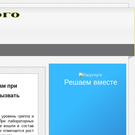
Решаем вместе
ам при
вызвать
уровень гриппа и
При лабораторных
е вошли в состав
е отмечается рост