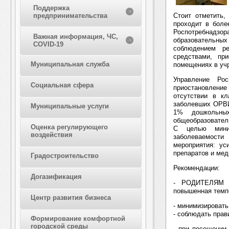
Поддержка
Стоит отметить,
предпринимательства
проходит в боле
Роспотребнадзо
Важная информация, ЧС,
образовательны
COVID-19
соблюдением р
средствами, пр
Муниципальная служба
помещениях в уч
Управление Ро
Социальная сфера
приостановление
отсутствии в к
заболевших ОРВИ
Муниципальные услуги
1% дошкольны
общеобразовател
Оценка регулирующего
С целью миним
воздействия
заболеваемост
мероприятия: ус
препаратов и мед
Градостроительство
Рекомендации:
Догазификация
- РОДИТЕЛЯМ не
повышенная темпе
Центр развития бизнеса
- минимизироват
- соблюдать прав
Формирование комфортной
городской среды
- при посещении 