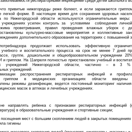
заболеваемости респираторными инфекциями среди детей школьного во
 что привитые нижегородцы реже болеют, и если заражаются гриппом
е легкой форме. В настоящее время для сохранения здоровья насел
ра по Нижегородской области используются ограничительные меры
х учреждениях усилен контроль за условиями соблюдения личной
ежима проветривания, правил проведения влажных уборок с д
иостановлены культурно-массовые мероприятия и коллективные за
реждениях дополнительного образования на территориях с повышенной 
спотребнадзора продолжает использовать эффективную огранич
 учебного и воспитательного процесса на срок не менее 7 дней п
лассе, группе, дошкольном и общеобразовательном учреждении 20
 и гриппом. На 11апреля полностью приостановлен учебный и воспита
х учреждений Нижегородской области, частично – в 3 %
ьных учреждений.
изации распространения респираторных инфекций и профилак
и гриппом в медицинских организациях области введены о
илены режимы дезинфекции, ведется постоянный мониторинг наличия
ицинских масок в аптеках и лечебных учреждениях.
 направлять ребенка с признаками респираторных инфекций (к
ратура) в образовательные учреждения и спортивные секции;
ь посещения мест с большим скоплением людей в закрытых помещениях
ила гигиены
мест массового скопления людей (транспорт, кинотеатры, магазины и 