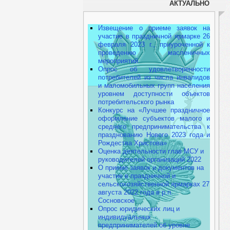
АКТУАЛЬНО
Извещение о приеме заявок на
участие в праздничной ярмарке 26
февраля 2023 г., приуроченной к
проведению масленичных
мероприятий
Опрос об удовлетворенности
потребителей из числа инвалидов
и маломобильных групп населения
уровнем доступности объектов
потребительского рынка
Конкурс на «Лучшее праздничное
оформление субъектов малого и
среднего предпринимательства к
празднованию Нового 2023 года и
Рождества Христова»
Оценка деятельности глав МСУ и
руководителей организаций 2022
О приеме заявок и документов на
участие в праздничной и
сельскохозяйственной ярмарках 27
августа 2022 года в р.п.
Сосновское
Опрос юридических лиц и
индивидуальных
предпринимателей об уровне