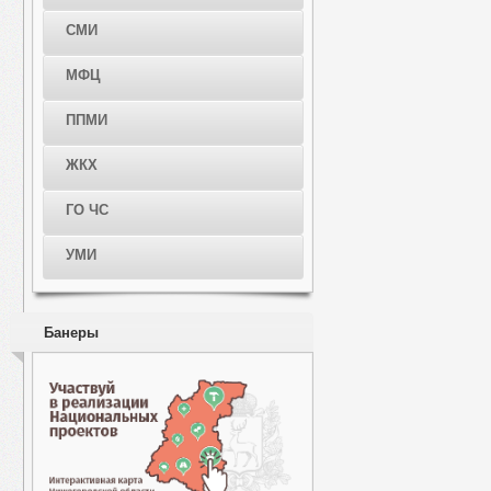
СМИ
МФЦ
ППМИ
ЖКХ
ГО ЧС
УМИ
Банеры