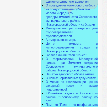
административного давления
О проведении конкурсного отбора
на предоставление субъектам
малого и среднего
предпринимательства Сосновского
муниципального района
Нижегородской области субсидии
Методические рекомендации для
грузоотправителей и
грузополучателей
Антикризисные меры
Центр импорта и
импортозамещения создан в
Нижегородской области
Горячая линия "Мой бизнес"
О формировании Молодежной
палаты при Земском собрании
Сосновского муниципального
района Нижегородской области
Памятка здорового образа жизни
О новых нормативных документах
О мерах по стабилизации цен на
сахарный песок и масло
подсолнечное!
Юбилейное видео о Сосновском
районе "Сосновскому району 85
лет"
Памятка "Грипп птиц профилактика