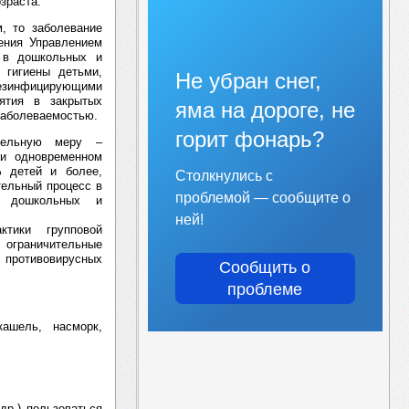
зраста.
, то заболевание
ения Управлением
: в дошкольных и
 гигиены детьми,
Не убран снег,
езинфицирующими
нятия в закрытых
яма на дороге, не
заболеваемостью.
горит фонарь?
ительную меру –
ри одновременном
% детей и более,
Столкнулись с
тельный процесс в
проблемой — сообщите о
 дошкольных и
ней!
тики групповой
граничительные
 противовирусных
Сообщить о
проблеме
ашель, насморк,
др.) пользоваться