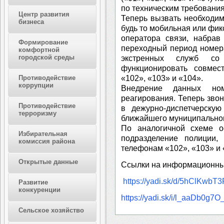
по техническим требовани
Центр развития
Теперь вызвать необходи
бизнеса
будь то мобильная или фик
оператора связи, набрав
Формирование
переходный период номера
комфортной
городской среды
экстренных служб со
функционировать совме
«102», «103» и «104».
Противодействие
коррупции
Внедрение данных ном
реагирования. Теперь звон
Противодействие
в дежурно-диспетчерску
терроризму
ближайшего муниципальног
По аналогичной схеме о
Избирательная
подразделение полиции
комиссия района
телефонам «102», «103» и 
Открытые данные
Ссылки на информационны
https://yadi.sk/d/5hClKwb
Развитие
конкуренции
https://yadi.sk/i/l_aaDb0g7O
Сельское хозяйство