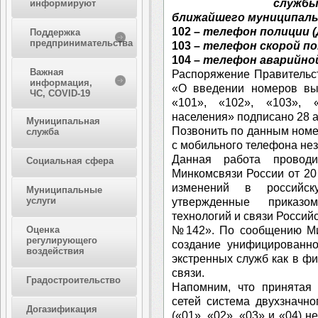
служб
информируют
ближайшего муниципаль
102 –
телефон полиции (
Поддержка
предпринимательства
103 –
телефон скорой по
104 –
телефон аварийной
Важная
Распоряжение Правительс
информация,
«О введении номеров вы
ЧС, COVID-19
«101», «102», «103», 
населения» подписано 28 а
Муниципальная
Позвонить по данным номер
служба
с мобильного телефона нез
Данная работа проводи
Социальная сфера
Минкомсвязи России от 2
изменений в российс
Муниципальные
услуги
утвержденные приказо
технологий и связи Россий
№142». По сообщению Мин
Оценка
регулирующего
создание унифицированно
воздействия
экстренных служб как в фи
связи.
Градостроительство
Напомним, что принятая
сетей система двухзначн
Догазификация
(«01», «02», «03» и «04) 