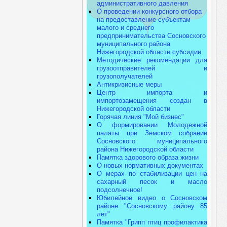
административного давления
О проведении конкурсного отбора
на предоставление субъектам
малого и среднего
предпринимательства Сосновского
муниципального района
Нижегородской области субсидии
Методические рекомендации для
грузоотправителей и
грузополучателей
Антикризисные меры
Центр импорта и
импортозамещения создан в
Нижегородской области
Горячая линия "Мой бизнес"
О формировании Молодежной
палаты при Земском собрании
Сосновского муниципального
района Нижегородской области
Памятка здорового образа жизни
О новых нормативных документах
О мерах по стабилизации цен на
сахарный песок и масло
подсолнечное!
Юбилейное видео о Сосновском
районе "Сосновскому району 85
лет"
Памятка "Грипп птиц профилактика