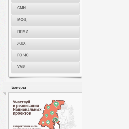
СМИ
МФЦ
ППМИ
ЖКХ
ГО ЧС
УМИ
Банеры