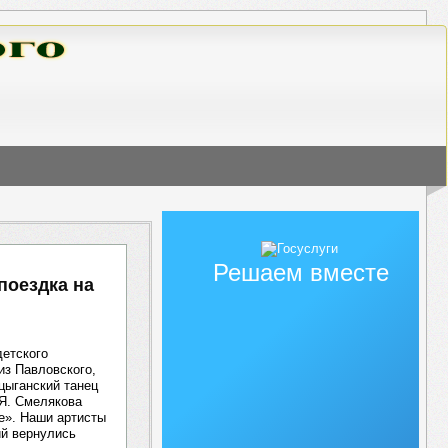
Решаем вместе
поездка на
детского
из Павловского,
цыганский танец
 Я. Смелякова
е». Наши артисты
ий вернулись