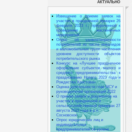
АКТУАЛЬНО
Извещение о приеме заявок на
участие в праздничной ярмарке 26
февраля 2023 г., приуроченной к
проведению масленичных
мероприятий
Опрос об удовлетворенности
потребителей из числа инвалидов
и маломобильных групп населения
уровнем доступности объектов
потребительского рынка
Конкурс на «Лучшее праздничное
оформление субъектов малого и
среднего предпринимательства к
празднованию Нового 2023 года и
Рождества Христова»
Оценка деятельности глав МСУ и
руководителей организаций 2022
О приеме заявок и документов на
участие в праздничной и
сельскохозяйственной ярмарках 27
августа 2022 года в р.п.
Сосновское
Опрос юридических лиц и
индивидуальных
предпринимателей об уровне