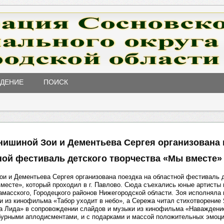
ЖДЕНИЕ
ПОИСК
нишиной Зои и Дементьева Сергея организована 
ной фестиваль детского творчества «Мы вместе»
и и Дементьева Сергея организована поездка на областной фестиваль 
месте», который проходил в г. Павлово. Сюда съехались юные артисты 
амасского, Городецкого районов Нижегородской области. Зоя исполняла 
и из кинофильма «Табор уходит в небо», а Сережа читал стихотворение
а Лида» в сопровождении слайдов и музыки из кинофильма «Наваждени
бурными аплодисментами, и с подарками и массой положительных эмоц