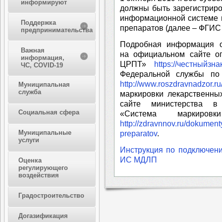
информируют
должны быть зарегистрир
информационной системе 
Поддержка
препаратов (далее – ФГИ
предпринимательства
Подробная информация 
Важная
на официальном сайте о
информация,
ЦРПТ»
https://честныйзна
ЧС, COVID-19
Федеральной службы по
http://www.roszdravnadzor.ru
Муниципальная
служба
маркировки лекарственны
сайте министерства в
Социальная сфера
«Система маркировк
http://zdravnnov.ru/dokument
Муниципальные
preparatov
.
услуги
Инструкция по подключени
ИС МДЛП
Оценка
регулирующего
воздействия
Градостроительство
Догазификация