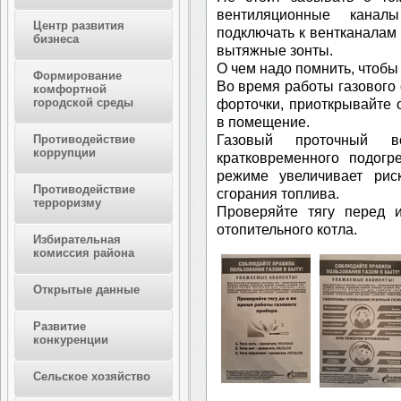
вентиляционные канал
Центр развития
подключать к вентканалам
бизнеса
вытяжные зонты.
О чем надо помнить, чтобы
Формирование
Во время работы газового
комфортной
городской среды
форточки, приоткрывайте 
в помещение.
Газовый проточный во
Противодействие
коррупции
кратковременного подогр
режиме увеличивает рис
Противодействие
сгорания топлива.
терроризму
Проверяйте тягу перед и
отопительного котла.
Избирательная
комиссия района
Открытые данные
Развитие
конкуренции
Сельское хозяйство