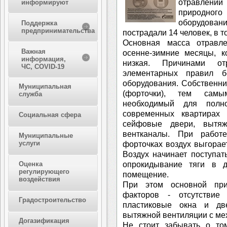
отравлени
информируют
природного
оборудова
Поддержка
предпринимательства
пострадали 14 человек, в т
Основная масса отравл
Важная
осенне-зимние месяцы, к
информация,
низкая. Причинами от
ЧС, COVID-19
элементарных правил бе
оборудования. Собственн
Муниципальная
(форточки), тем самы
служба
необходимый для полно
современных квартирах 
Социальная сфера
сейфовые двери, вытя
вентканалы. При работ
Муниципальные
услуги
форточках воздух выгорае
Воздух начинает поступат
опрокидывание тяги в д
Оценка
регулирующего
помещение.
воздействия
При этом основной при
факторов - отсутствие
Градостроительство
пластиковые окна и дв
вытяжной вентиляции с ме
Догазификация
Не стоит забывать о том