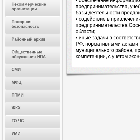
• обеспечение информацио
Некоммерческие
предпринимательства, уче
организации
базы деятельности предпри
• содействие в привлечени
Пожарная
предпринимательства Сосн
безопасность
области;
• иные задачи в соответст
Районный архив
РФ, нормативными актами 
муниципального района, п
Общественные
компетенции, с учетом эко
обсуждения НПА
СМИ
МФЦ
ППМИ
ЖКХ
ГО ЧС
УМИ