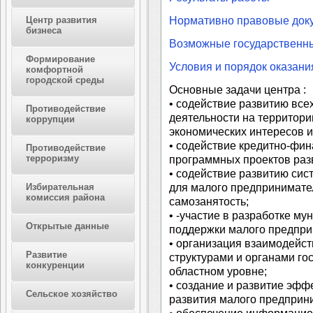
Нормативно правовые док
Центр развития
бизнеса
Возможные государственн
Формирование
Условия и порядок оказан
комфортной
городской среды
Основные задачи центра :
• содействие развитию все
Противодействие
деятельности на территори
коррупции
экономических интересов и
• содействие кредитно-фи
Противодействие
терроризму
программных проектов раз
• содействие развитию сис
для малого предпринимател
Избирательная
комиссия района
самозанятость;
• -участие в разработке м
Открытые данные
поддержки малого предпри
• организация взаимодейс
Развитие
структурами и органами го
конкуренции
областном уровне;
• создание и развитие эф
Сельское хозяйство
развития малого предприн