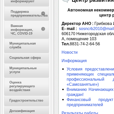
информируют
Автономная некоммер
Поддержка
центр 
предпринимательства
Директор АНО :
Грибкова
Важная
Е- mail :
sosncrb2010@mail
информация,
606170 Нижегородская облас
ЧС, COVID-19
А, помещение 103
Муниципальная
Тел.
8831-74-2-64-56
служба
Новости
Социальная сфера
Информация
Муниципальные
Условия предоставлен
услуги
применяющих специал
профессиональный
Оценка
«Самозанятые»)
регулирующего
Вниманию Начинающих 
воздействия
граждан!
Финансовый проду
Градостроительство
предпринимателей
Догазификация
Результаты работы