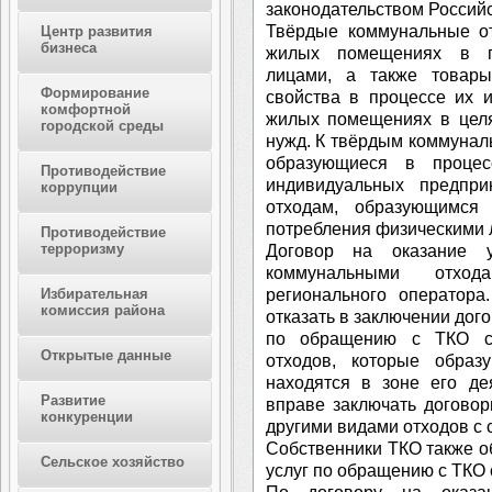
законодательством Россий
Твёрдые коммунальные от
Центр развития
бизнеса
жилых помещениях в пр
лицами, а также товары
Формирование
свойства в процессе их 
комфортной
жилых помещениях в целя
городской среды
нужд. К твёрдым коммунал
образующиеся в процес
Противодействие
индивидуальных предпр
коррупции
отходам, образующимся
потребления физическими 
Противодействие
терроризму
Договор на оказание 
коммунальными отхо
регионального оператора
Избирательная
комиссия района
отказать в заключении дого
по обращению с ТКО со
Открытые данные
отходов, которые образ
находятся в зоне его де
Развитие
вправе заключать догово
конкуренции
другими видами отходов с 
Собственники ТКО также о
Сельское хозяйство
услуг по обращению с ТКО