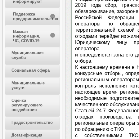
информируют
2019 года сбор, транспо
обезвреживание, захороне
Поддержка
Российской Федерации 
предпринимательства
операторы по обращ
территориальной схемой 
Важная
отходами перейдет из жили
информация,
ЧС, COVID-19
Юридическому лицу при
оператора
Муниципальная
и определяется зона его д
служба
отбора.
К настоящему времени в 
Социальная сфера
конкурсные отборы, опре
региональным операторам
Муниципальные
контроль исполнения кот
услуги
настоящее время региона
необходимые подготовите
Оценка
качественного обслуживан
регулирующего
воздействия
Статьей 24.7 Федерально
отходах производства 
Градостроительство
региональные операторы з
по обращению с ТКО
с собственниками ТК
Догазификация