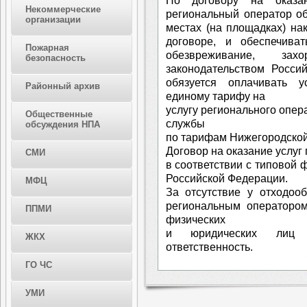
По договору на оказ
Некоммерческие
региональный оператор о
организации
местах (на площадках) на
договоре, и обеспечиват
Пожарная
обезвреживание, за
безопасность
законодательством Росси
обязуется оплачивать у
Районный архив
единому тарифу на
услугу регионального опер
Общественные
службы
обсуждения НПА
по тарифам Нижегородской
Договор на оказание услуг
СМИ
в соответствии с типовой
Российской Федерации.
МФЦ
За отсутствие у отходоо
региональным операторо
ППМИ
физических
и юридических лиц п
ЖКХ
ответственность.
ГО ЧС
УМИ