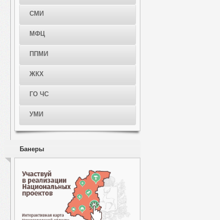
СМИ
МФЦ
ППМИ
ЖКХ
ГО ЧС
УМИ
Банеры