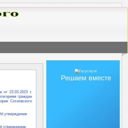
Решаем вместе
 от 23.03.2023 г.
атегориям граждан
ории Сосновского
Об утверждении
Об утверждении