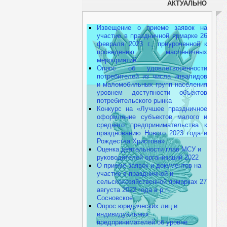
АКТУАЛЬНО
Извещение о приеме заявок на
участие в праздничной ярмарке 26
февраля 2023 г., приуроченной к
проведению масленичных
мероприятий
Опрос об удовлетворенности
потребителей из числа инвалидов
и маломобильных групп населения
уровнем доступности объектов
потребительского рынка
Конкурс на «Лучшее праздничное
оформление субъектов малого и
среднего предпринимательства к
празднованию Нового 2023 года и
Рождества Христова»
Оценка деятельности глав МСУ и
руководителей организаций 2022
О приеме заявок и документов на
участие в праздничной и
сельскохозяйственной ярмарках 27
августа 2022 года в р.п.
Сосновское
Опрос юридических лиц и
индивидуальных
предпринимателей об уровне