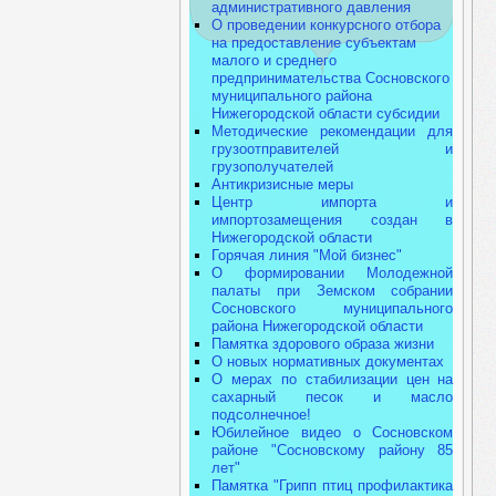
административного давления
О проведении конкурсного отбора
на предоставление субъектам
малого и среднего
предпринимательства Сосновского
муниципального района
Нижегородской области субсидии
Методические рекомендации для
грузоотправителей и
грузополучателей
Антикризисные меры
Центр импорта и
импортозамещения создан в
Нижегородской области
Горячая линия "Мой бизнес"
О формировании Молодежной
палаты при Земском собрании
Сосновского муниципального
района Нижегородской области
Памятка здорового образа жизни
О новых нормативных документах
О мерах по стабилизации цен на
сахарный песок и масло
подсолнечное!
Юбилейное видео о Сосновском
районе "Сосновскому району 85
лет"
Памятка "Грипп птиц профилактика