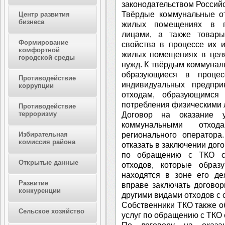
законодательством Россий
Твёрдые коммунальные от
Центр развития
бизнеса
жилых помещениях в пр
лицами, а также товары
Формирование
свойства в процессе их 
комфортной
жилых помещениях в целя
городской среды
нужд. К твёрдым коммунал
образующиеся в процес
Противодействие
индивидуальных предпр
коррупции
отходам, образующимся
потребления физическими 
Противодействие
терроризму
Договор на оказание 
коммунальными отхо
регионального оператора
Избирательная
комиссия района
отказать в заключении дого
по обращению с ТКО со
Открытые данные
отходов, которые образ
находятся в зоне его де
Развитие
вправе заключать догово
конкуренции
другими видами отходов с 
Собственники ТКО также о
Сельское хозяйство
услуг по обращению с ТКО