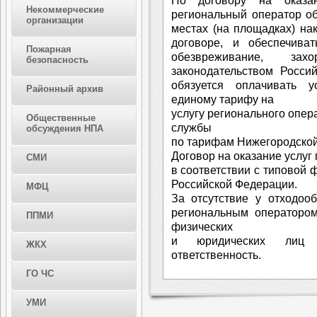
По договору на оказ
Некоммерческие
региональный оператор о
организации
местах (на площадках) на
договоре, и обеспечиват
Пожарная
обезвреживание, за
безопасность
законодательством Росси
обязуется оплачивать у
Районный архив
единому тарифу на
услугу регионального опер
Общественные
службы
обсуждения НПА
по тарифам Нижегородской
Договор на оказание услуг
СМИ
в соответствии с типовой
Российской Федерации.
МФЦ
За отсутствие у отходоо
региональным операторо
ППМИ
физических
и юридических лиц п
ЖКХ
ответственность.
ГО ЧС
УМИ