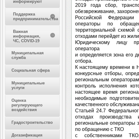
информируют
2019 года сбор, транспо
обезвреживание, захороне
Поддержка
Российской Федерации 
предпринимательства
операторы по обращ
территориальной схемой 
Важная
отходами перейдет из жили
информация,
ЧС, COVID-19
Юридическому лицу при
оператора
Муниципальная
и определяется зона его д
служба
отбора.
К настоящему времени в 
Социальная сфера
конкурсные отборы, опре
региональным операторам
Муниципальные
контроль исполнения кот
услуги
настоящее время региона
необходимые подготовите
Оценка
качественного обслуживан
регулирующего
воздействия
Статьей 24.7 Федерально
отходах производства 
Градостроительство
региональные операторы з
по обращению с ТКО
с собственниками ТК
Догазификация