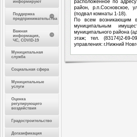
расположенное по адресу
информируют
район, р.п.Сосновское, 
(подвал комнаты 1-18).
Поддержка
предпринимательства
По всем возникающим в
муниципальным имущес
Важная
муниципального района (адр
информация,
этаж; тел. (83174)2-69-
ЧС, COVID-19
управления: г.Нижний Новго
Муниципальная
служба
Социальная сфера
Муниципальные
услуги
Оценка
регулирующего
воздействия
Градостроительство
Догазификация