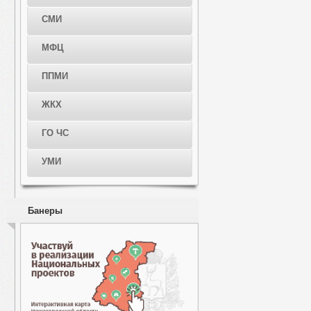
СМИ
МФЦ
ППМИ
ЖКХ
ГО ЧС
УМИ
Банеры