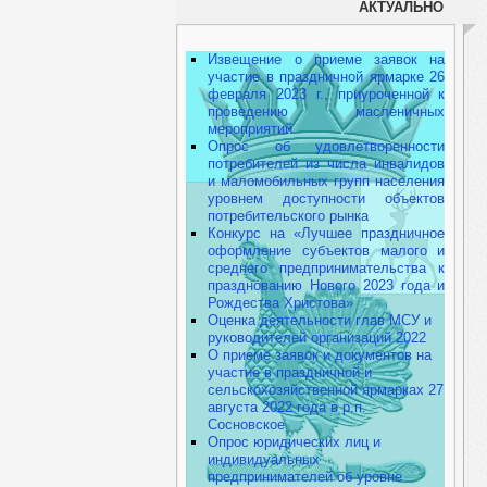
АКТУАЛЬНО
Извещение о приеме заявок на
участие в праздничной ярмарке 26
февраля 2023 г., приуроченной к
проведению масленичных
мероприятий
Опрос об удовлетворенности
потребителей из числа инвалидов
и маломобильных групп населения
уровнем доступности объектов
потребительского рынка
Конкурс на «Лучшее праздничное
оформление субъектов малого и
среднего предпринимательства к
празднованию Нового 2023 года и
Рождества Христова»
Оценка деятельности глав МСУ и
руководителей организаций 2022
О приеме заявок и документов на
участие в праздничной и
сельскохозяйственной ярмарках 27
августа 2022 года в р.п.
Сосновское
Опрос юридических лиц и
индивидуальных
предпринимателей об уровне