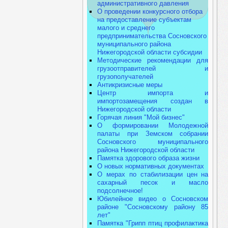
административного давления
О проведении конкурсного отбора
на предоставление субъектам
малого и среднего
предпринимательства Сосновского
муниципального района
Нижегородской области субсидии
Методические рекомендации для
грузоотправителей и
грузополучателей
Антикризисные меры
Центр импорта и
импортозамещения создан в
Нижегородской области
Горячая линия "Мой бизнес"
О формировании Молодежной
палаты при Земском собрании
Сосновского муниципального
района Нижегородской области
Памятка здорового образа жизни
О новых нормативных документах
О мерах по стабилизации цен на
сахарный песок и масло
подсолнечное!
Юбилейное видео о Сосновском
районе "Сосновскому району 85
лет"
Памятка "Грипп птиц профилактика