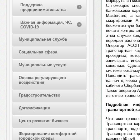
маршруты в Ниже
Поддержка
С помощью спец
предпринимательства
банковскими кар
Mastercard, а 
смартфонами An
Важная информация, ЧС,
бесконтактную б
COVID-19
печати контрольн
этом случае кон
Муниципальная служба
передает распеча
Оператор АСОП 
транспортная к
Социальная сфера
проездных, кото
записывать инф
Муниципальные услуги
кошельке. Сдела
системы организу
Пополнить транс
Оценка регулирующего
на почте, через
воздействия
кабинете Сбербан
Также оператор 
Градостроительство
льготных транспо
Подробная ин
Догазификация
транспортной к
Что такое трансп
Центр развития бизнеса
Транспортная ка
транспорте, подк
Транспортная ка
Формирование комфортной
городской среды
размере 50 руб.