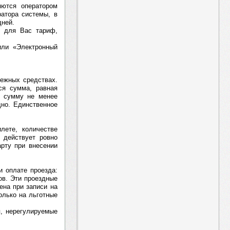
яются оператором
ратора системы, в
дней.
й для Вас тариф,
или «Электронный
ежных средствах.
ся сумма, равная
е сумму не менее
дно. Единственное
лете, количестве
 действует ровно
арту при внесении
и оплате проезда:
ов. Эти проездные
ена при записи на
олько на льготные
я, нерегулируемые