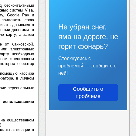
д бесконтактными
ных систем Visa,
ay, Google Pay и
 приложить свою
живать до момента
Не убран снег,
чными деньгами: в
ю карту, а затем
яма на дороге, не
е от банковской,
горит фонарь?
 или электронных
карту необходимо
Столкнулись с
нном электронном
 которых оператор
проблемой — сообщите о
ней!
 помощью кассира
ератора, в личном
даче персональных
Сообщить о
проблеме
 использованию
а на общественном
).
платы активации в