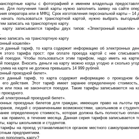
ранспортные карты с фотографией и именем владельца предоставл
но. Для получения такой карты нужно заполнить заявку на сайте опе
ния оператора или в МФЦ. Срок изготовления персональной карты – 14 
 начать пользоваться транспортной картой, нужно выбрать выгодны
атем записать на транспортную карту.
ю карту записываются тарифы двух типов: «Электронный кошелёк» 
.
но записать на транспортную карту
ронный кошелёк»
ся данный тариф, то карта содержит информацию об электронных ден
я этого тарифа прост: при оплате проезда картой с нее списывает
ой поездки. Чтобы пользоваться этим тарифом, надо иметь на карт
й поездки. Вносить деньги на карту можно когда угодно и сколько уго
сумма на карте не должна превышать 14 999 рублей.
онный проездной билет».
тся данный тариф, то карта содержит информацию о проездном би
е его действия. Этот тариф имеет заранее определенную стоимость,
ок или пока не закончатся поездки. Такие тарифы записываются на к
 проездного.
ый электронный проездной билет».
ронных проездных билетов для граждан, имеющих право на льготы пр
теранов, людей с ограниченными возможностями, школьников и студент
ранее определенную стоимость, которая должна быть полностью оплач
, как правило, в течение месяца. Данная серия тарифов записывается т
ты, карты школьников и студентов.
 тарифы на проезд устанавливаются органом местного самоуправлени
ортным предприятием.
но пополнить карту?