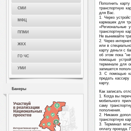
Пополнить карту
транспортную ка
СМИ
для Вас.
1. Через устрой
МФЦ
кармашек для тр
«Региональные у
транспортную кар
ППМИ
Не вынимайте тра
2. Через интерне
ЖКХ
или в специальн
карту деньги с б
об этом пока "н
ГО ЧС
помощью устрой
терминале для о
УМИ
запишется пополн
3. С помощью ка
предать кассиру
карту.
Банеры
Как записать отл
1. Когда вы пере
мобильного прил
саму транспортн
пополнения.
2. Никаких допо
транспортную кар
3. Терминал мгн
оплату проезда. 