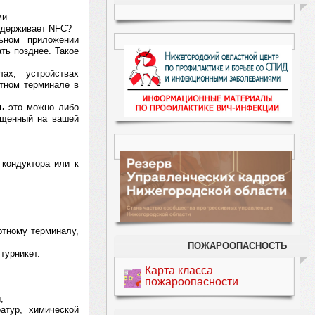
ми.
ддерживает NFC?
ьном приложении
ть позднее. Такое
ах, устройствах
тном терминале в
ть это можно либо
ещенный на вашей
 кондуктора или к
.
ртному терминалу,
ПОЖАРООПАСНОСТЬ
турникет.
Карта класса
пожароопасности
;
атур, химической