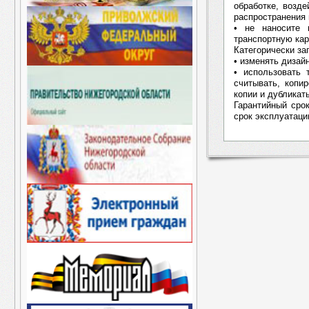
обработке, возд
распространения 
• не наносите 
транспортную ка
Категорически за
• изменять дизай
• использовать 
считывать, копи
копии и дубликат
Гарантийный сро
срок эксплуатации