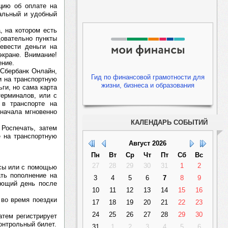
цию об оплате на
альный и удобный
, на котором есть
довательно пункты
ревести деньги на
экране. Внимание!
ение.
 Сбербанк Онлайн,
Гид по финансовой грамотности для
и на транспортную
жизни, бизнеса и образования
ьги, но сама карта
терминалов, или с
в транспорте на
Сначала мгновенно
КАЛЕНДАРЬ СОБЫТИЙ
Роспечать, затем
е на транспортную
Август
2026
Пн
Вт
Ср
Чт
Пт
Сб
Вс
27
28
29
30
31
1
2
исы или с помощью
ать пополнение на
3
4
5
6
7
8
9
ующий день после
10
11
12
13
14
15
16
 во время поездки
17
18
19
20
21
22
23
24
25
26
27
28
29
30
атем регистрирует
онтрольный билет.
31
1
2
3
4
5
6