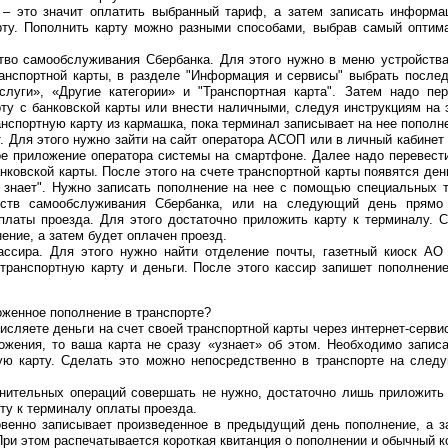
 – это значит оплатить выбранный тариф, а затем записать информа
рту. Пополнить карту можно разными способами, выбрав самый оптим
ство самообслуживания Сбербанка. Для этого нужно в меню устройства
анспортной карты, в разделе "Информация и сервисы" выбрать после
слуги», «Другие категории» и "Транспортная карта". Затем надо пе
ту с банковской карты или внести наличными, следуя инструкциям на 
нспортную карту из кармашка, пока терминал записывает на нее пополн
т. Для этого нужно зайти на сайт оператора АСОП или в личный кабинет
ое приложение оператора системы на смартфоне. Далее надо перевест
анковской карты. После этого на счете транспортной карты появятся ден
е знает". Нужно записать пополнение на нее с помощью специальных 
ств самообслуживания Сбербанка, или на следующий день прямо 
платы проезда. Для этого достаточно приложить карту к терминалу. 
ение, а затем будет оплачен проезд.
ссира. Для этого нужно найти отделение почты, газетный киоск АО 
 транспортную карту и деньги. После этого кассир запишет пополнени
оженное пополнение в транспорте?
числяете деньги на счет своей транспортной карты через интернет-серв
ожения, то ваша карта не сразу «узнает» об этом. Необходимо запис
ую карту. Сделать это можно непосредственно в транспорте на след
лнительных операций совершать не нужно, достаточно лишь приложить
ту к терминалу оплаты проезда.
овенно записывает произведенное в предыдущий день пополнение, а з
При этом распечатывается короткая квитанция о пополнении и обычный к