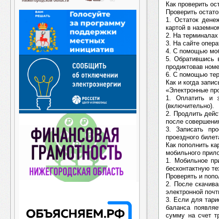
Как проверить ос
Проверить остато
1. Остаток дене
картой в наземно
2. На терминалах
3. На сайте опера
4. С помощью мо
5. Обратившись 
продиктовав номе
6. С помощью те
Как и когда запис
«Электронные пр
1. Оплатить и 
(включительно).
2. Продлить дейс
после совершения
3. Записать пр
проездного билета
Как пополнить к
мобильного прил
1. Мобильное пр
бесконтактную т
Проверять и попо
2. После скачив
электронной почт
3. Если для тари
баланса появляе
сумму на счет т