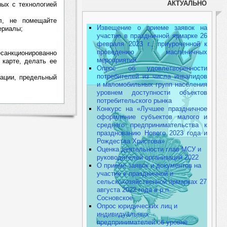
АКТУАЛЬНО
ных с технологией
л, не помещайте
Извещение о приеме заявок на
ериалы;
участие в праздничной ярмарке 26
февраля 2023 г., приуроченной к
проведению масленичных
санкционированно
мероприятий
карте, делать ее
Опрос об удовлетворенности
потребителей из числа инвалидов
вации, предельный
и маломобильных групп населения
уровнем доступности объектов
потребительского рынка
Конкурс на «Лучшее праздничное
оформление субъектов малого и
среднего предпринимательства к
празднованию Нового 2023 года и
Рождества Христова»
Оценка деятельности глав МСУ и
руководителей организаций 2022
О приеме заявок и документов на
участие в праздничной и
сельскохозяйственной ярмарках 27
августа 2022 года в р.п.
Сосновское
Опрос юридических лиц и
индивидуальных
предпринимателей об уровне