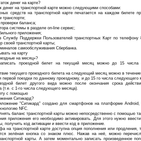
таток денег на карте?
к денег на транспортной карте можно следующими способами:
жных средств на транспортной карте печатается на каждом билете п
м транспорте;
 проверки баланса;
тора системы в разделе on-line сервис;
бильного приложения;
в Службу Поддержки Пользователей транспортных Карт по телефону 8
р своей транспортной карты;
рминалов самообслуживания Сбербанка.
ывать на карту
оездные на месяц»?
записать проездной билет на текущий месяц можно до 15 числа 
твие текущего проездного билета на следующий месяц можно в течение
 первой поездки по данному проездному, и до 15 го числа следующего 
оездной билет другого вида можно после окончания срока действ
 (т.е. с 1-го числа следующего месяца).
арту с помощью
ожения Ситикард?
иложение "Ситикард" создано для смартфонов на платформе Android
ехнологию NFC.
лнять баланс транспортной карты можно непосредственно с помощью та
ания приложения его необходимо активировать. Для этого нужно ввест
ы, получить код активации и ввести код в приложение.
фа на транспортной карте доступна опция пополнения или продления, т
тся зелёная кнопка со знаком плюс. Нажав на неё, можно перечис
ранспортной карты. А затем моментально записать произведенное поп