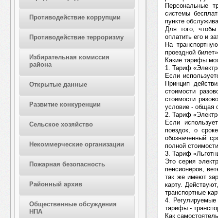
Персональные т
системы бесплат
Противодействие коррупции
пункте обслужива
Для того, чтобы
оплатить его и з
Противодействие терроризму
На транспортну
проездной билет»
Избирательная комиссия
Какие тарифы мож
района
1. Тариф «Элект
Если использует
Принцип действи
Открытые данные
стоимости разов
стоимости разово
Развитие конкуренции
условие - общая 
2. Тариф «Электр
Если используе
Сельское хозяйство
поездок, о срок
обозначенный ср
Некоммерческие организации
полной стоимости
3. Тариф «Льготн
Это серия элект
Пожарная безопасность
пенсионеров, ве
так же имеют за
Районный архив
карту. Действуют
транспортные кар
4. Регулируемые
Общественные обсуждения
тарифы - трансп
НПА
Как самостоятель