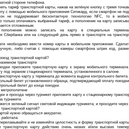
ратной стороне телефона.
ить тариф транспортной карты, нажав на зелёную кнопку с тремя точка
арту с помощью мобильного приложения Ситикард, если смартфон не по
он не поддерживает бесконтактную технологию NFC, то в мобил
 только оплачивать выбранный тариф, а пополнение на карту записыва
вается отложенным.
 пополнение можно записать на карту в специальных терминал
я Сбербанка или на следующий день прямо в транспорте на транспор
лате необходимо ввести номер карты в мобильном приложении. Сдела
ручную, либо считав с помощью камеры смартфона штрих код, разм
роезд транспортной картой?
наземном транспорте
ездки приложите транспортную карту к экрану мобильного терминала
у под экраном стационарного терминала, установленного в салоне.
анспортную карту у терминала до момента выдачи контрольного билета.
ольный билет установленного образца, подтверждающий оплату поездки
трольный билет до конца поездки.
 метрополитене
ки и прохода через турникет приложите карту к стационарному транспо
а турникете.
ажегся зеленый сигнал световой индикации турникета, и проходите через 
 транспортной картой?
артой нужно обращаться аккуратно.
 работала:
е переламывайте и не изменяйте целостность и форму транспортной карты
е транспортную карту действию очень низких и/или высоких темпер