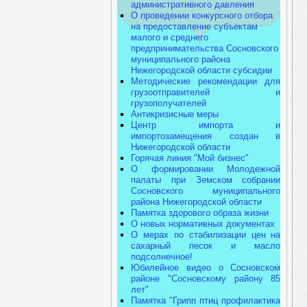
административного давления
О проведении конкурсного отбора
на предоставление субъектам
малого и среднего
предпринимательства Сосновского
муниципального района
Нижегородской области субсидии
Методические рекомендации для
грузоотправителей и
грузополучателей
Антикризисные меры
Центр импорта и
импортозамещения создан в
Нижегородской области
Горячая линия "Мой бизнес"
О формировании Молодежной
палаты при Земском собрании
Сосновского муниципального
района Нижегородской области
Памятка здорового образа жизни
О новых нормативных документах
О мерах по стабилизации цен на
сахарный песок и масло
подсолнечное!
Юбилейное видео о Сосновском
районе "Сосновскому району 85
лет"
Памятка "Грипп птиц профилактика