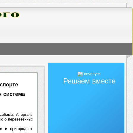
Решаем вместе
нспорте
я система
собами. А органы
ию о перевезенных
ие и пригородные