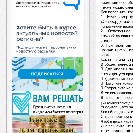
приложив ее к об
Также можно смен
Как пополнить к
1. Если смартф
«Ситикард» можно
пополнение назы
2. Отложенное
самообслуживани
салоне.
3. При такой оп
набрав цифры в
карте.
Как оплачивать п
В общественном 
 Для оплаты по
светящемуся круг
 Удерживайте тр
 Получите контр
 Сохраняйте кон
В Нижегородском
Для оплаты поезд
установленному н
Убедитесь, что з
Как обращаться с
С транспортной к
Чтобы ваша карта
• не сгибайте, н
• не подвергайт