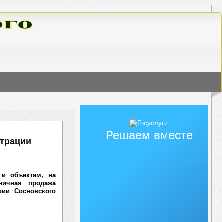
Решаем вместе
страции
 и объектам, на
ничная продажа
рии Сосновского