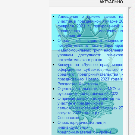
АКТУАЛЬНО
Извещение о приеме заявок на
участие в праздничной ярмарке 26
февраля 2023 г., приуроченной к
проведению масленичных
мероприятий
Опрос об удовлетворенности
потребителей из числа инвалидов
и маломобильных групп населения
уровнем доступности объектов
потребительского рынка
Конкурс на «Лучшее праздничное
оформление субъектов малого и
среднего предпринимательства к
празднованию Нового 2023 года и
Рождества Христова»
Оценка деятельности глав МСУ и
руководителей организаций 2022
О приеме заявок и документов на
участие в праздничной и
сельскохозяйственной ярмарках 27
августа 2022 года в р.п.
Сосновское
Опрос юридических лиц и
индивидуальных
предпринимателей об уровне