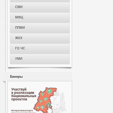
СМИ
МФЦ
ППМИ
ЖКХ
ГО ЧС
УМИ
Банеры