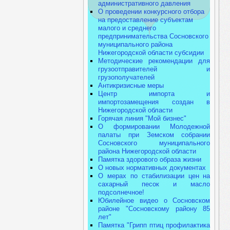
административного давления
О проведении конкурсного отбора
на предоставление субъектам
малого и среднего
предпринимательства Сосновского
муниципального района
Нижегородской области субсидии
Методические рекомендации для
грузоотправителей и
грузополучателей
Антикризисные меры
Центр импорта и
импортозамещения создан в
Нижегородской области
Горячая линия "Мой бизнес"
О формировании Молодежной
палаты при Земском собрании
Сосновского муниципального
района Нижегородской области
Памятка здорового образа жизни
О новых нормативных документах
О мерах по стабилизации цен на
сахарный песок и масло
подсолнечное!
Юбилейное видео о Сосновском
районе "Сосновскому району 85
лет"
Памятка "Грипп птиц профилактика