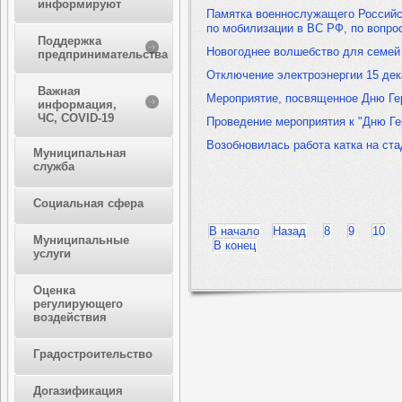
информируют
Памятка военнослужащего Российс
по мобилизации в ВС РФ, по вопр
Поддержка
Новогоднее волшебство для семей
предпринимательства
Отключение электроэнергии 15 дек
Важная
Мероприятие, посвященное Дню Гер
информация,
ЧС, COVID-19
Проведение мероприятия к "Дню Ге
Возобновилась работа катка на ста
Муниципальная
служба
Социальная сфера
В начало
Назад
8
9
10
Муниципальные
В конец
услуги
Оценка
регулирующего
воздействия
Градостроительство
Догазификация